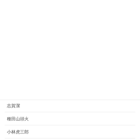
益田孝
大平正芳
桂太郎
朝倉文夫
山県有朋
西園寺公望
上村松園
杉原千畝
志賀潔
種田山頭火
小林虎三郎