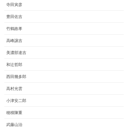
寺田寅彦
豊田佐吉
竹鶴政孝
高峰譲吉
美濃部達吉
和辻哲郎
西田幾多郎
高村光雲
小津安二郎
穂積陳重
武藤山治