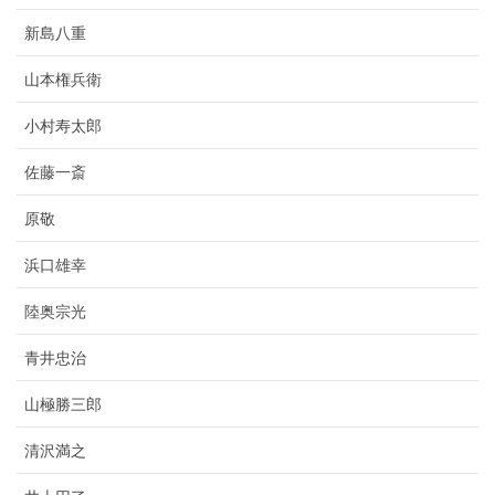
新島八重
山本権兵衛
小村寿太郎
佐藤一斎
原敬
浜口雄幸
陸奥宗光
青井忠治
山極勝三郎
清沢満之