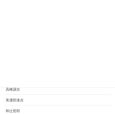
上村松園
杉原千畝
志賀潔
種田山頭火
小林虎三郎
寺田寅彦
豊田佐吉
竹鶴政孝
高峰譲吉
美濃部達吉
和辻哲郎