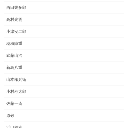
西田幾多郎
高村光雲
小津安二郎
穂積陳重
武藤山治
新島八重
山本権兵衛
小村寿太郎
佐藤一斎
原敬
浜口雄幸