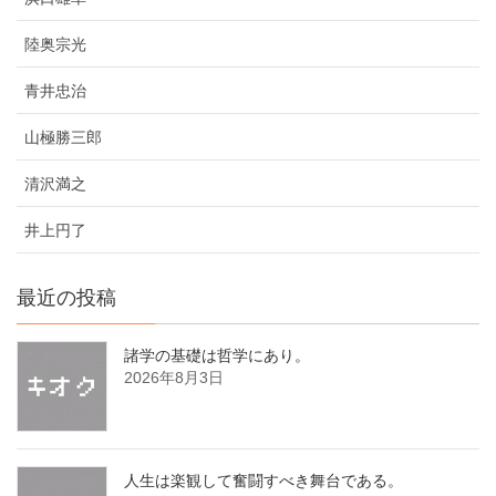
陸奥宗光
青井忠治
山極勝三郎
清沢満之
井上円了
最近の投稿
諸学の基礎は哲学にあり。
2026年8月3日
人生は楽観して奮闘すべき舞台である。