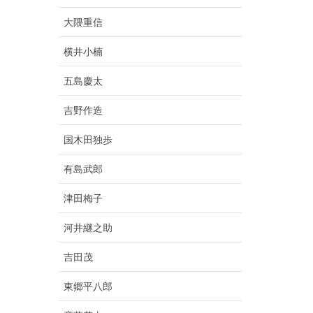
大隈重信
横井小楠
五島慶太
吉野作造
国木田独歩
有島武郎
津田梅子
河井継之助
吉田茂
東郷平八郎