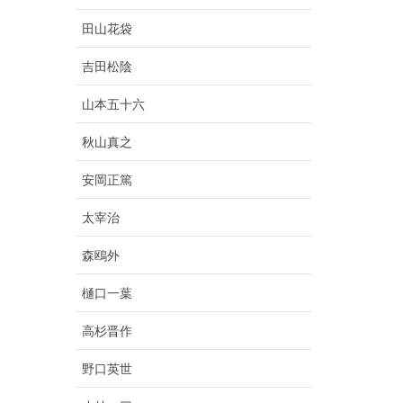
田山花袋
吉田松陰
山本五十六
秋山真之
安岡正篤
太宰治
森鴎外
樋口一葉
高杉晋作
野口英世