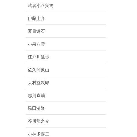
武者小路実篤
伊藤圭介
夏目漱石
小泉八雲
江戸川乱歩
佐久間象山
大村益次郎
志賀直哉
黒田清隆
芥川龍之介
小林多喜二