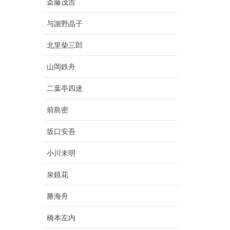
斎藤茂吉
与謝野晶子
北里柴三郎
山岡鉄舟
二葉亭四迷
前島密
坂口安吾
小川未明
泉鏡花
勝海舟
橋本左内