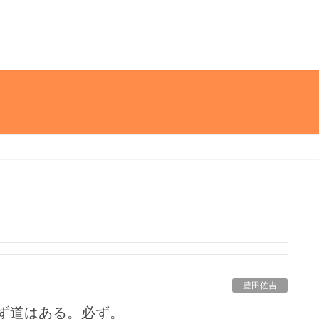
豊田佐吉
必ず道はある。必ず。