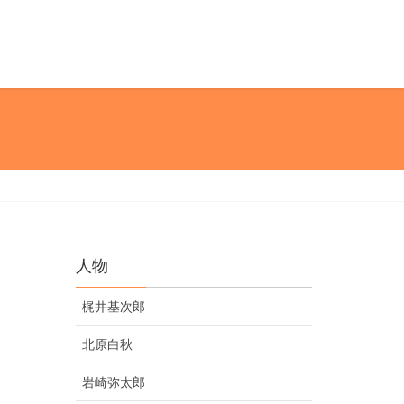
人物
梶井基次郎
北原白秋
岩崎弥太郎