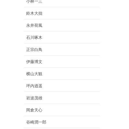
小林一三
鈴木大拙
永井荷風
石川啄木
正宗白鳥
伊藤博文
横山大観
坪内逍遥
岩波茂雄
岡倉天心
谷崎潤一郎