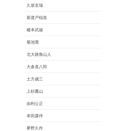
久坂玄瑞
新渡戸稲造
榎本武揚
菊池寛
北大路魯山人
大倉喜八郎
土方歳三
上杉鷹山
由利公正
幸田露伴
夢野久作