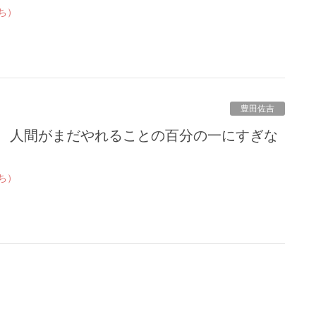
ち）
豊田佐吉
ち）