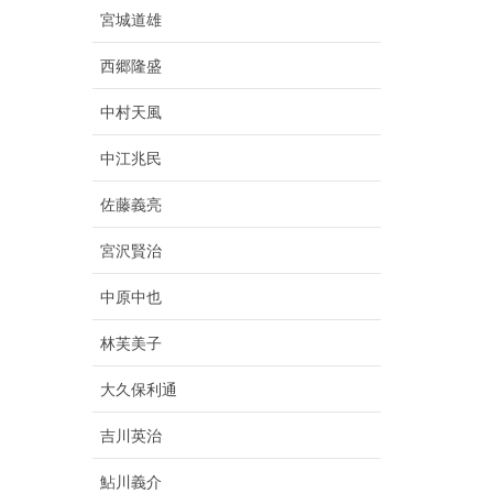
宮城道雄
西郷隆盛
中村天風
中江兆民
佐藤義亮
宮沢賢治
中原中也
林芙美子
大久保利通
吉川英治
鮎川義介