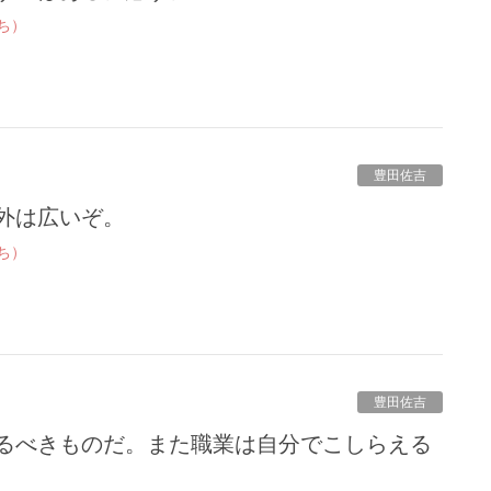
ち）
豊田佐吉
。外は広いぞ。
ち）
豊田佐吉