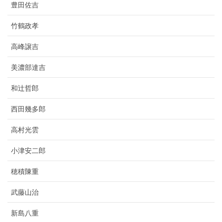
豊田佐吉
竹鶴政孝
高峰譲吉
美濃部達吉
和辻哲郎
西田幾多郎
高村光雲
小津安二郎
穂積陳重
武藤山治
新島八重