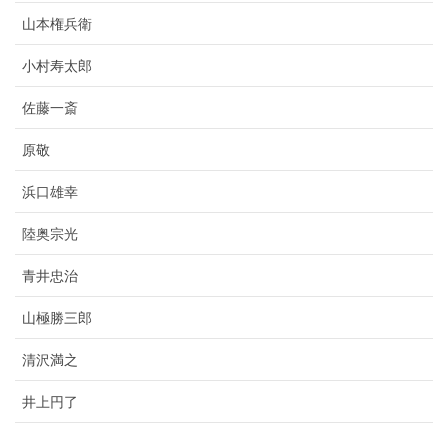
山本権兵衛
小村寿太郎
佐藤一斎
原敬
浜口雄幸
陸奥宗光
青井忠治
山極勝三郎
清沢満之
井上円了