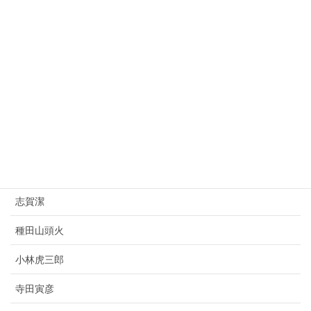
桂太郎
朝倉文夫
山県有朋
西園寺公望
上村松園
杉原千畝
志賀潔
種田山頭火
小林虎三郎
寺田寅彦