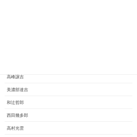
種田山頭火
小林虎三郎
寺田寅彦
豊田佐吉
竹鶴政孝
高峰譲吉
美濃部達吉
和辻哲郎
西田幾多郎
高村光雲