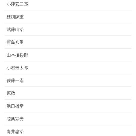
小津安二郎
穂積陳重
武藤山治
新島八重
山本権兵衛
小村寿太郎
佐藤一斎
原敬
浜口雄幸
陸奥宗光
青井忠治