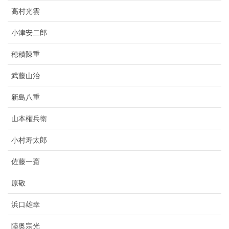
高村光雲
小津安二郎
穂積陳重
武藤山治
新島八重
山本権兵衛
小村寿太郎
佐藤一斎
原敬
浜口雄幸
陸奥宗光