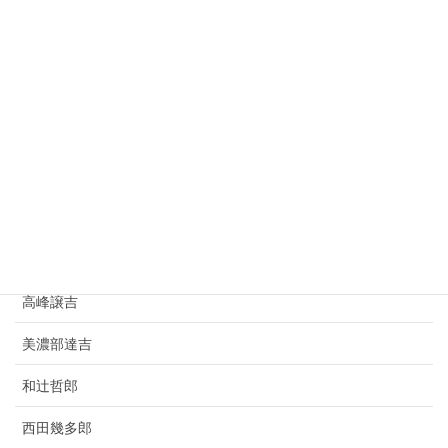
杉原千畝
志賀潔
種田山頭火
小林虎三郎
寺田寅彦
豊田佐吉
竹鶴政孝
高峰譲吉
美濃部達吉
和辻哲郎
西田幾多郎