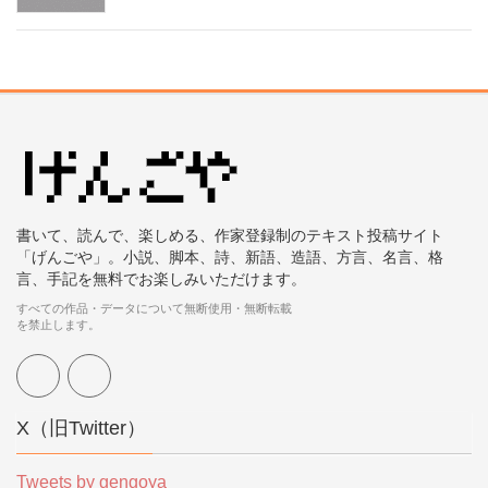
書いて、読んで、楽しめる、作家登録制のテキスト投稿サイト
「げんごや」。小説、脚本、詩、新語、造語、方言、名言、格
言、手記を無料でお楽しみいただけます。
すべての作品・データについて無断使用・無断転載
を禁止します。
X（旧Twitter）
Tweets by gengoya