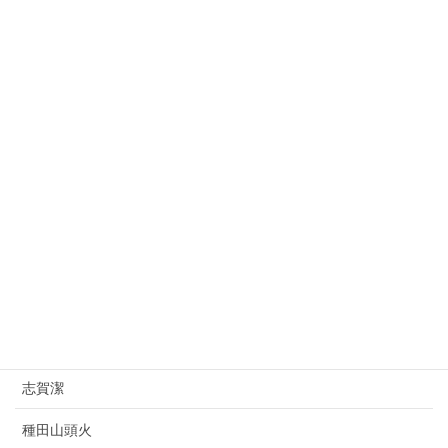
金栗四三
益田孝
大平正芳
桂太郎
朝倉文夫
山県有朋
西園寺公望
上村松園
杉原千畝
志賀潔
種田山頭火