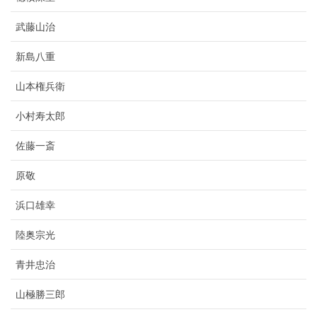
武藤山治
新島八重
山本権兵衛
小村寿太郎
佐藤一斎
原敬
浜口雄幸
陸奥宗光
青井忠治
山極勝三郎