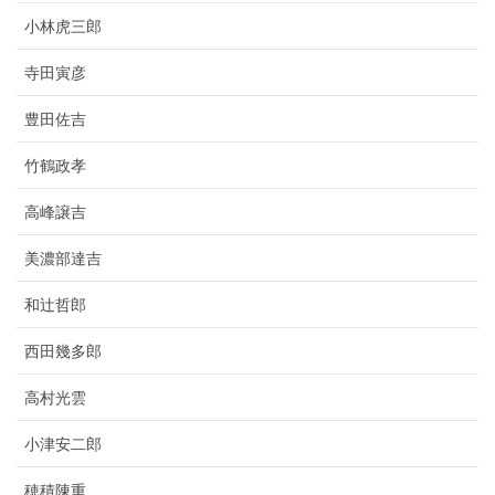
小林虎三郎
寺田寅彦
豊田佐吉
竹鶴政孝
高峰譲吉
美濃部達吉
和辻哲郎
西田幾多郎
高村光雲
小津安二郎
穂積陳重