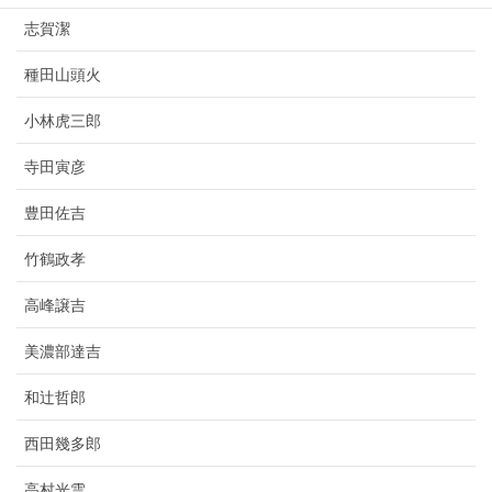
志賀潔
種田山頭火
小林虎三郎
寺田寅彦
豊田佐吉
竹鶴政孝
高峰譲吉
美濃部達吉
和辻哲郎
西田幾多郎
高村光雲