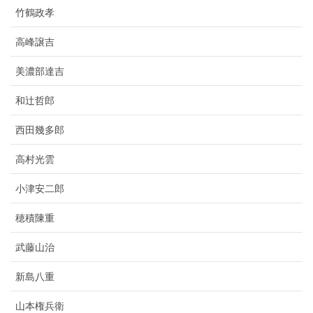
竹鶴政孝
高峰譲吉
美濃部達吉
和辻哲郎
西田幾多郎
高村光雲
小津安二郎
穂積陳重
武藤山治
新島八重
山本権兵衛