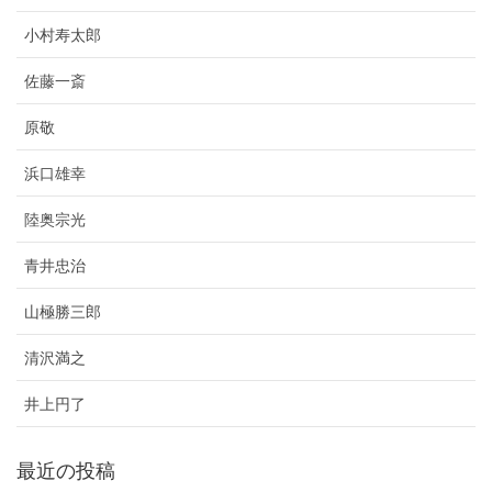
小村寿太郎
佐藤一斎
原敬
浜口雄幸
陸奥宗光
青井忠治
山極勝三郎
清沢満之
井上円了
最近の投稿