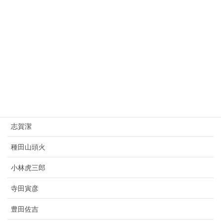
桂太郎
朝倉文夫
山県有朋
西園寺公望
上村松園
杉原千畝
志賀潔
種田山頭火
小林虎三郎
寺田寅彦
豊田佐吉