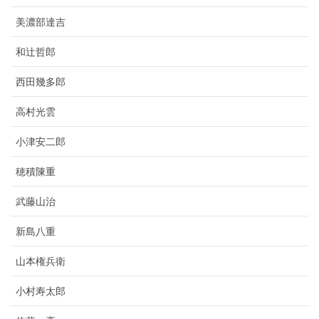
美濃部達吉
和辻哲郎
西田幾多郎
高村光雲
小津安二郎
穂積陳重
武藤山治
新島八重
山本権兵衛
小村寿太郎