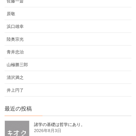
佐藤一斎
原敬
浜口雄幸
陸奥宗光
青井忠治
山極勝三郎
清沢満之
井上円了
最近の投稿
諸学の基礎は哲学にあり。
2026年8月3日