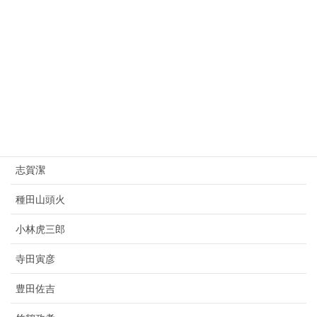
朝倉文夫
山県有朋
西園寺公望
上村松園
杉原千畝
志賀潔
種田山頭火
小林虎三郎
寺田寅彦
豊田佐吉