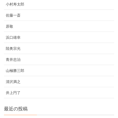
小村寿太郎
佐藤一斎
原敬
浜口雄幸
陸奥宗光
青井忠治
山極勝三郎
清沢満之
井上円了
最近の投稿