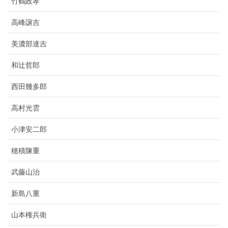
竹鶴政孝
高峰譲吉
美濃部達吉
和辻哲郎
西田幾多郎
高村光雲
小津安二郎
穂積陳重
武藤山治
新島八重
山本権兵衛