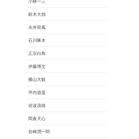
小林一三
鈴木大拙
永井荷風
石川啄木
正宗白鳥
伊藤博文
横山大観
坪内逍遥
岩波茂雄
岡倉天心
谷崎潤一郎