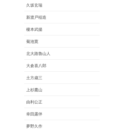
久坂玄瑞
新渡戸稲造
榎本武揚
菊池寛
北大路魯山人
大倉喜八郎
土方歳三
上杉鷹山
由利公正
幸田露伴
夢野久作