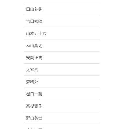
田山花袋
吉田松陰
山本五十六
秋山真之
安岡正篤
太宰治
森鴎外
樋口一葉
高杉晋作
野口英世