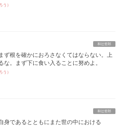
ろう）
和辻哲郎
るな。まず下に食い入ることに努めよ。
ろう）
和辻哲郎