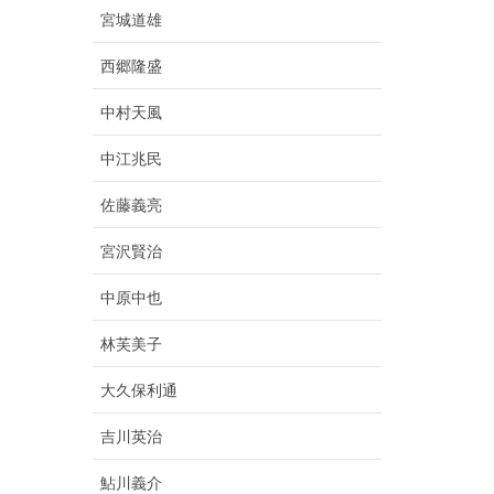
宮城道雄
西郷隆盛
中村天風
中江兆民
佐藤義亮
宮沢賢治
中原中也
林芙美子
大久保利通
吉川英治
鮎川義介