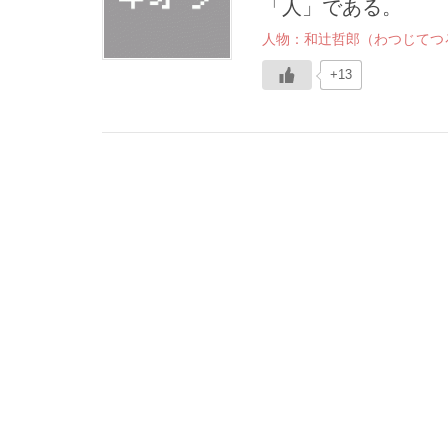
「人」である。
人物：和辻哲郎（わつじてつ
+13