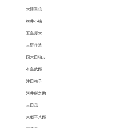
大隈重信
横井小楠
五島慶太
吉野作造
国木田独歩
有島武郎
津田梅子
河井継之助
吉田茂
東郷平八郎