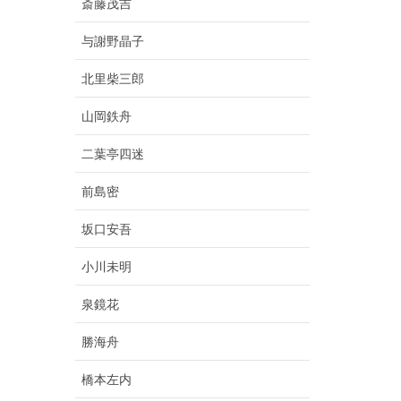
斎藤茂吉
与謝野晶子
北里柴三郎
山岡鉄舟
二葉亭四迷
前島密
坂口安吾
小川未明
泉鏡花
勝海舟
橋本左内