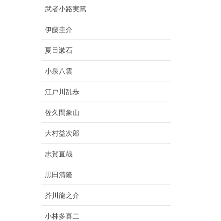
武者小路実篤
伊藤圭介
夏目漱石
小泉八雲
江戸川乱歩
佐久間象山
大村益次郎
志賀直哉
黒田清隆
芥川龍之介
小林多喜二