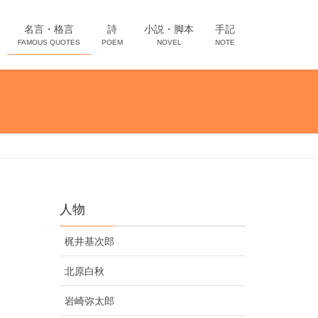
名言・格言
詩
小説・脚本
手記
FAMOUS QUOTES
POEM
NOVEL
NOTE
人物
梶井基次郎
北原白秋
岩崎弥太郎