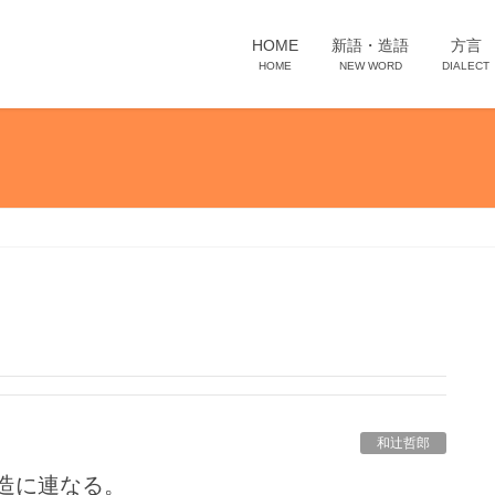
HOME
新語・造語
方言
HOME
NEW WORD
DIALECT
和辻哲郎
創造に連なる。