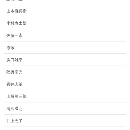
山本権兵衛
小村寿太郎
佐藤一斎
原敬
浜口雄幸
陸奥宗光
青井忠治
山極勝三郎
清沢満之
井上円了