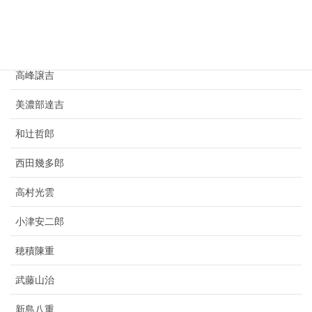
豊田佐吉
竹鶴政孝
高峰譲吉
美濃部達吉
和辻哲郎
西田幾多郎
高村光雲
小津安二郎
穂積陳重
武藤山治
新島八重