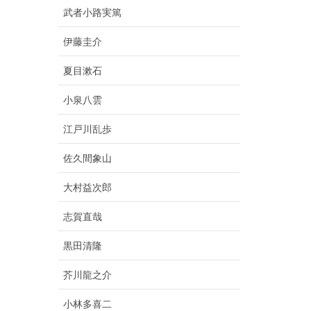
武者小路実篤
伊藤圭介
夏目漱石
小泉八雲
江戸川乱歩
佐久間象山
大村益次郎
志賀直哉
黒田清隆
芥川龍之介
小林多喜二