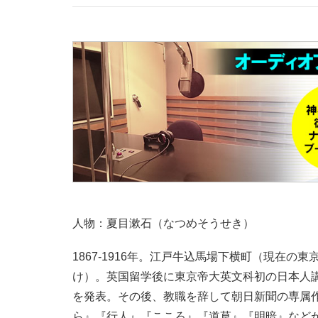
人物：夏目漱石（なつめそうせき）
1867-1916年。江戸牛込馬場下横町（現在
け）。英国留学後に東京帝大英文科初の日本人
を発表。その後、教職を辞して朝日新聞の専属
ら』『行人』『こころ』『道草』『明暗』など