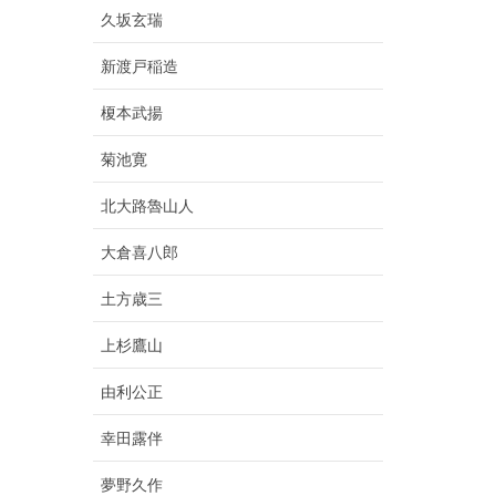
久坂玄瑞
新渡戸稲造
榎本武揚
菊池寛
北大路魯山人
大倉喜八郎
土方歳三
上杉鷹山
由利公正
幸田露伴
夢野久作