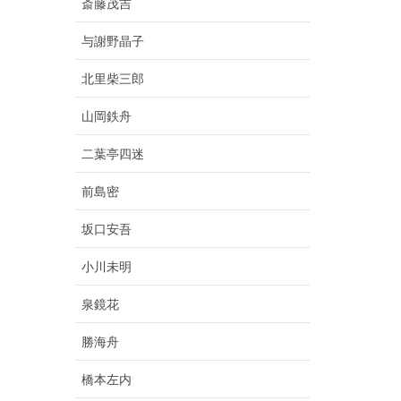
斎藤茂吉
与謝野晶子
北里柴三郎
山岡鉄舟
二葉亭四迷
前島密
坂口安吾
小川未明
泉鏡花
勝海舟
橋本左内