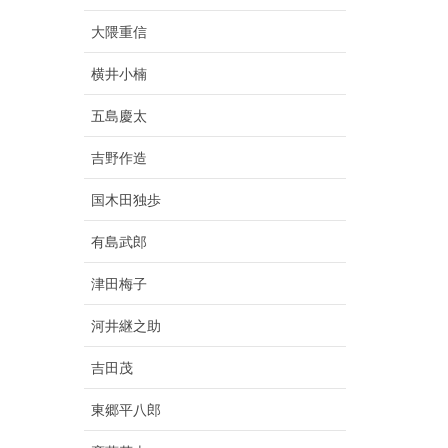
大隈重信
横井小楠
五島慶太
吉野作造
国木田独歩
有島武郎
津田梅子
河井継之助
吉田茂
東郷平八郎