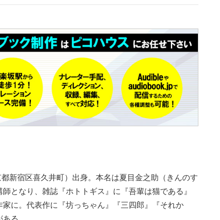
の東京都新宿区喜久井町）出身。本名は夏目金之助（きんのす
講師となり、雑誌『ホトトギス』に『吾輩は猫である』
作家に。代表作に『坊っちゃん』『三四郎』『それか
がある。