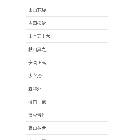
田山花袋
吉田松陰
山本五十六
秋山真之
安岡正篤
太宰治
森鴎外
樋口一葉
高杉晋作
野口英世