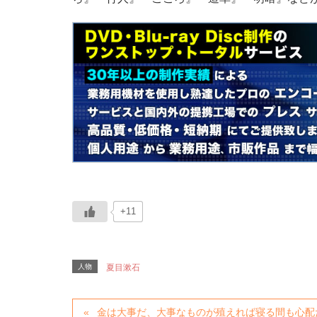
+11
人物
夏目漱石
金は大事だ、大事なものが殖えれば寝る間も心配