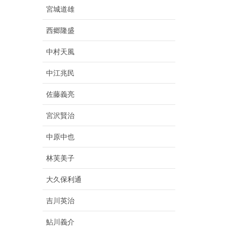
宮城道雄
西郷隆盛
中村天風
中江兆民
佐藤義亮
宮沢賢治
中原中也
林芙美子
大久保利通
吉川英治
鮎川義介