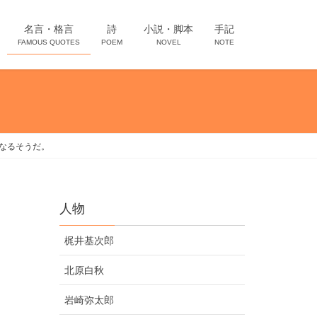
名言・格言
詩
小説・脚本
手記
FAMOUS QUOTES
POEM
NOVEL
NOTE
なるそうだ。
人物
梶井基次郎
北原白秋
岩崎弥太郎