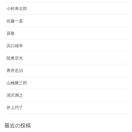
小村寿太郎
佐藤一斎
原敬
浜口雄幸
陸奥宗光
青井忠治
山極勝三郎
清沢満之
井上円了
最近の投稿