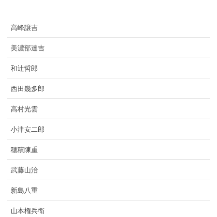
竹鶴政孝
高峰譲吉
美濃部達吉
和辻哲郎
西田幾多郎
高村光雲
小津安二郎
穂積陳重
武藤山治
新島八重
山本権兵衛