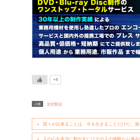
+4
人物
宮沢賢治
我々が出来ることは、今を生きることだけだ。過
人の心を本当に動かすにはその人の体験から滲み