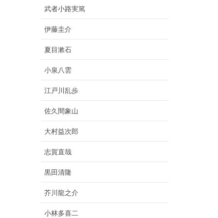
武者小路実篤
伊藤圭介
夏目漱石
小泉八雲
江戸川乱歩
佐久間象山
大村益次郎
志賀直哉
黒田清隆
芥川龍之介
小林多喜二