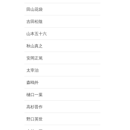
田山花袋
吉田松陰
山本五十六
秋山真之
安岡正篤
太宰治
森鴎外
樋口一葉
高杉晋作
野口英世