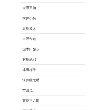
大隈重信
横井小楠
五島慶太
吉野作造
国木田独歩
有島武郎
津田梅子
河井継之助
吉田茂
東郷平八郎