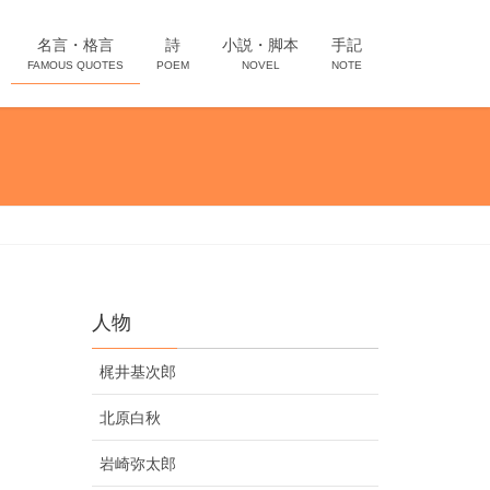
名言・格言
詩
小説・脚本
手記
FAMOUS QUOTES
POEM
NOVEL
NOTE
人物
梶井基次郎
北原白秋
岩崎弥太郎