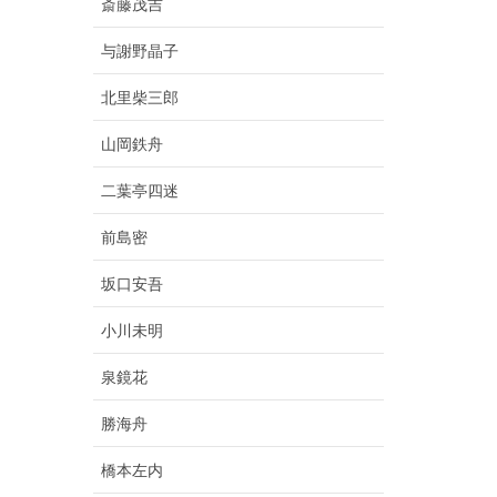
斎藤茂吉
与謝野晶子
北里柴三郎
山岡鉄舟
二葉亭四迷
前島密
坂口安吾
小川未明
泉鏡花
勝海舟
橋本左内