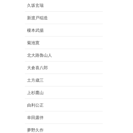
久坂玄瑞
新渡戸稲造
榎本武揚
菊池寛
北大路魯山人
大倉喜八郎
土方歳三
上杉鷹山
由利公正
幸田露伴
夢野久作