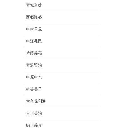
宮城道雄
西郷隆盛
中村天風
中江兆民
佐藤義亮
宮沢賢治
中原中也
林芙美子
大久保利通
吉川英治
鮎川義介