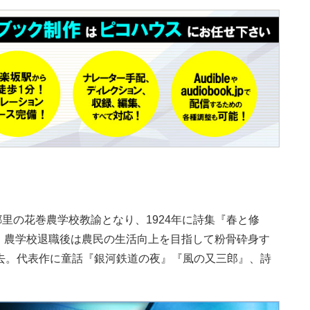
。郷里の花巻農学校教諭となり、1924年に詩集『春と修
。農学校退職後は農民の生活向上を目指して粉骨砕身す
去。代表作に童話『銀河鉄道の夜』『風の又三郎』、詩