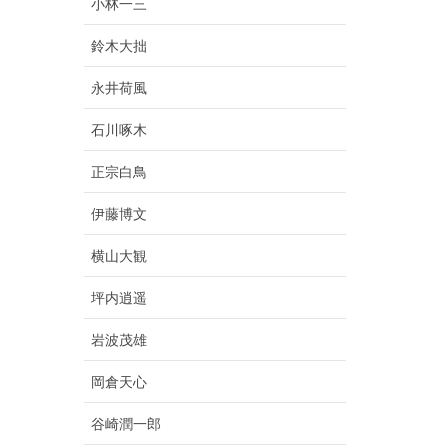
小林一三
鈴木大拙
永井荷風
石川啄木
正宗白鳥
伊藤博文
横山大観
坪内逍遥
岩波茂雄
岡倉天心
谷崎潤一郎