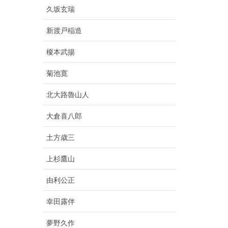
久坂玄瑞
新渡戸稲造
榎本武揚
菊池寛
北大路魯山人
大倉喜八郎
土方歳三
上杉鷹山
由利公正
幸田露伴
夢野久作