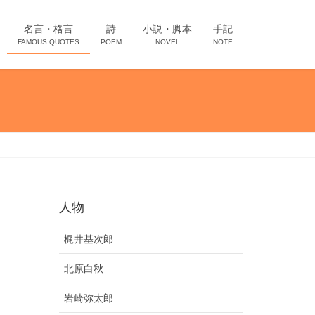
名言・格言
詩
小説・脚本
手記
FAMOUS QUOTES
POEM
NOVEL
NOTE
人物
梶井基次郎
北原白秋
岩崎弥太郎