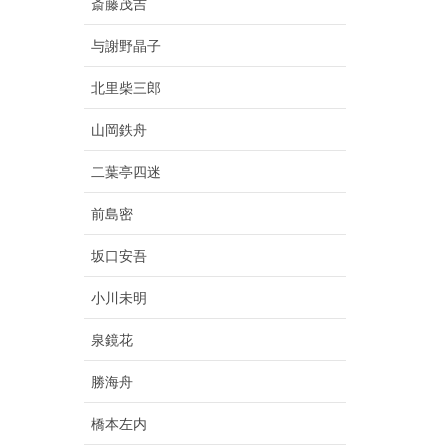
斎藤茂吉
与謝野晶子
北里柴三郎
山岡鉄舟
二葉亭四迷
前島密
坂口安吾
小川未明
泉鏡花
勝海舟
橋本左内