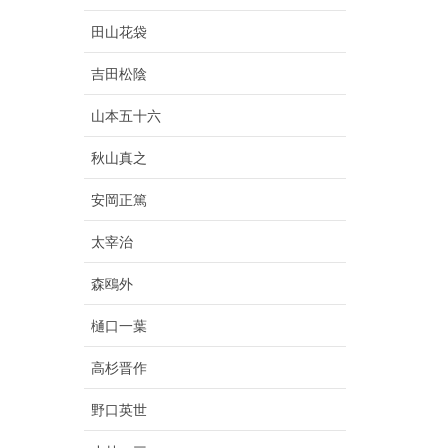
田山花袋
吉田松陰
山本五十六
秋山真之
安岡正篤
太宰治
森鴎外
樋口一葉
高杉晋作
野口英世