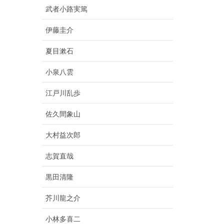
武者小路実篤
伊藤圭介
夏目漱石
小泉八雲
江戸川乱歩
佐久間象山
大村益次郎
志賀直哉
黒田清隆
芥川龍之介
小林多喜二