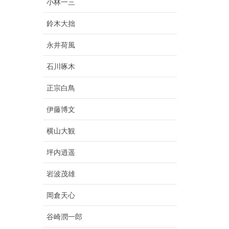
小林一三
鈴木大拙
永井荷風
石川啄木
正宗白鳥
伊藤博文
横山大観
坪内逍遥
岩波茂雄
岡倉天心
谷崎潤一郎