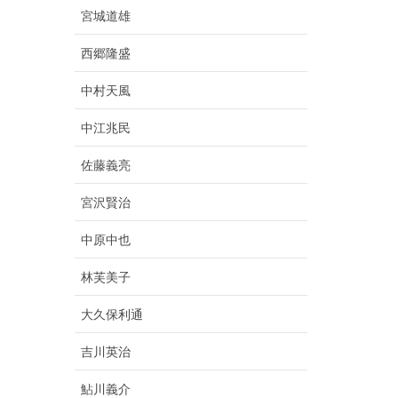
宮城道雄
西郷隆盛
中村天風
中江兆民
佐藤義亮
宮沢賢治
中原中也
林芙美子
大久保利通
吉川英治
鮎川義介