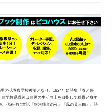
。郷里の花巻農学校教諭となり、1924年に詩集『春と修
。農学校退職後は農民の生活向上を目指して粉骨砕身す
去。代表作に童話『銀河鉄道の夜』『風の又三郎』、詩