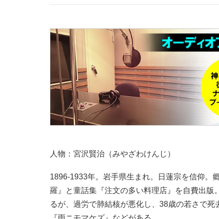
人物：宮沢賢治（みやざわけんじ）
1896-1933年。岩手県生まれ。日蓮宗を信仰
羅』と童話集『注文の多い料理店』を自費出版
るが、過労で肺結核が悪化し、38歳の若さで死
『雨ニモマケズ』などがある。