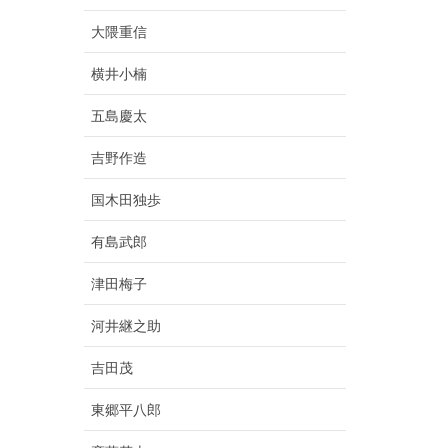
大隈重信
横井小楠
五島慶太
吉野作造
国木田独歩
有島武郎
津田梅子
河井継之助
吉田茂
東郷平八郎