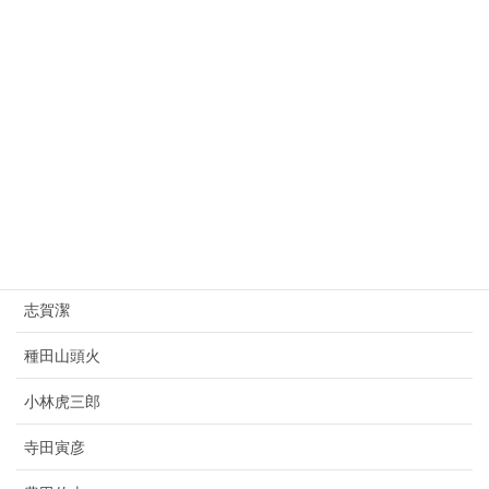
桂太郎
朝倉文夫
山県有朋
西園寺公望
上村松園
杉原千畝
志賀潔
種田山頭火
小林虎三郎
寺田寅彦