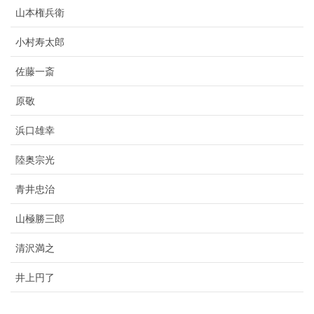
山本権兵衛
小村寿太郎
佐藤一斎
原敬
浜口雄幸
陸奥宗光
青井忠治
山極勝三郎
清沢満之
井上円了