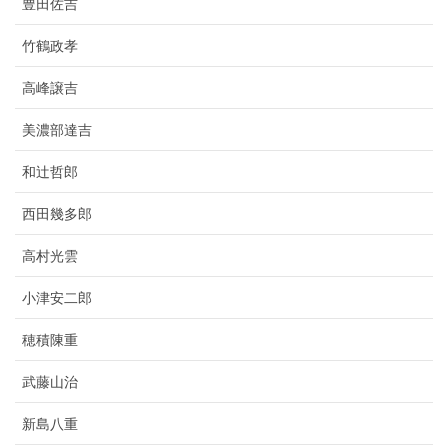
豊田佐吉
竹鶴政孝
高峰譲吉
美濃部達吉
和辻哲郎
西田幾多郎
高村光雲
小津安二郎
穂積陳重
武藤山治
新島八重