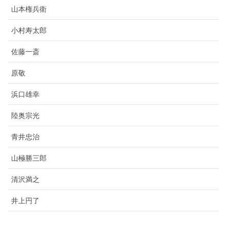
山本権兵衛
小村寿太郎
佐藤一斎
原敬
浜口雄幸
陸奥宗光
青井忠治
山極勝三郎
清沢満之
井上円了