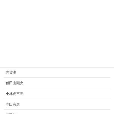
桂太郎
朝倉文夫
山県有朋
西園寺公望
上村松園
杉原千畝
志賀潔
種田山頭火
小林虎三郎
寺田寅彦