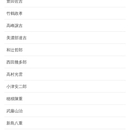
豊田佐吉
竹鶴政孝
高峰譲吉
美濃部達吉
和辻哲郎
西田幾多郎
高村光雲
小津安二郎
穂積陳重
武藤山治
新島八重