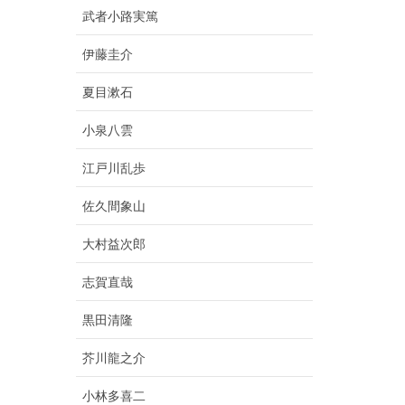
武者小路実篤
伊藤圭介
夏目漱石
小泉八雲
江戸川乱歩
佐久間象山
大村益次郎
志賀直哉
黒田清隆
芥川龍之介
小林多喜二