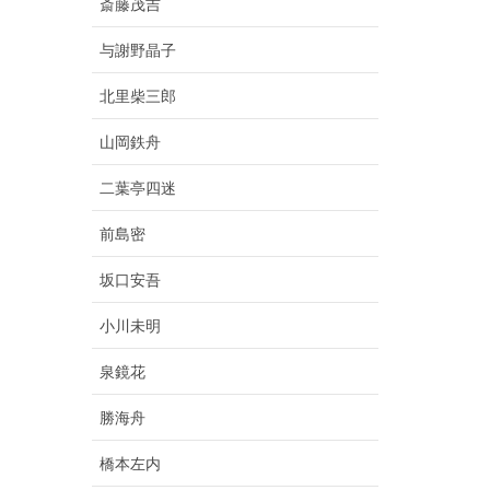
斎藤茂吉
与謝野晶子
北里柴三郎
山岡鉄舟
二葉亭四迷
前島密
坂口安吾
小川未明
泉鏡花
勝海舟
橋本左内