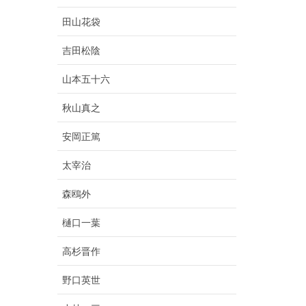
田山花袋
吉田松陰
山本五十六
秋山真之
安岡正篤
太宰治
森鴎外
樋口一葉
高杉晋作
野口英世