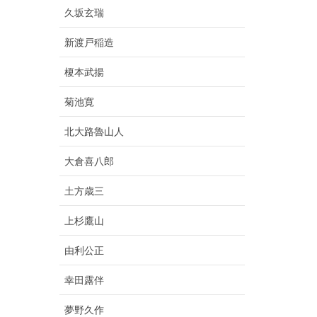
久坂玄瑞
新渡戸稲造
榎本武揚
菊池寛
北大路魯山人
大倉喜八郎
土方歳三
上杉鷹山
由利公正
幸田露伴
夢野久作