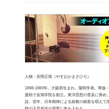
人物：安岡正篤（やすおかまさひろ）
1898-1983年。大阪府生まれ。陽明学者。華
援助で金鶏学院を創立。東洋思想の普及に努め、
設。翌年、日本精神による政教の維新を唱えて
時の玉音放送の原案に朱を入れた。