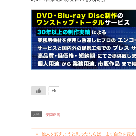
+5
人物
安岡正篤
他人を変えようと思ったならば、まず自分を変え