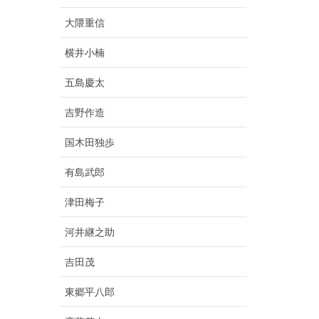
大隈重信
横井小楠
五島慶太
吉野作造
国木田独歩
有島武郎
津田梅子
河井継之助
吉田茂
東郷平八郎