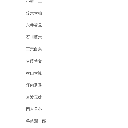
小林一三
鈴木大拙
永井荷風
石川啄木
正宗白鳥
伊藤博文
横山大観
坪内逍遥
岩波茂雄
岡倉天心
谷崎潤一郎