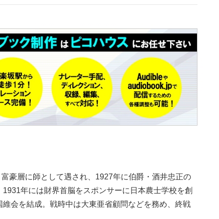
族・富豪層に師として遇され、1927年に伯爵・酒井忠正の
1931年には財界首脳をスポンサーに日本農士学校を創
国維会を結成。戦時中は大東亜省顧問などを務め、終戦