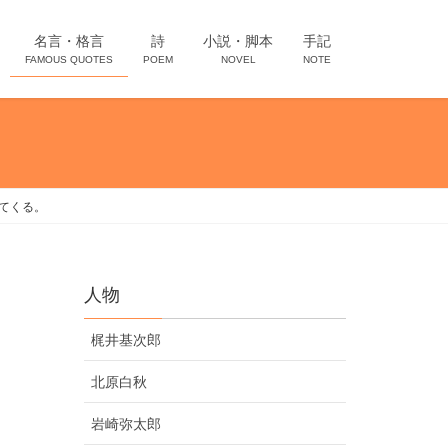
名言・格言
詩
小説・脚本
手記
FAMOUS QUOTES
POEM
NOVEL
NOTE
てくる。
人物
梶井基次郎
北原白秋
岩崎弥太郎