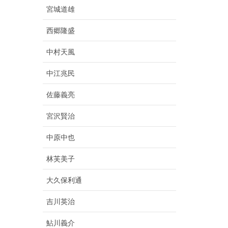
宮城道雄
西郷隆盛
中村天風
中江兆民
佐藤義亮
宮沢賢治
中原中也
林芙美子
大久保利通
吉川英治
鮎川義介