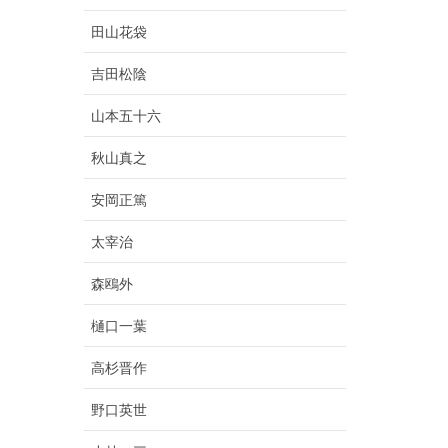
田山花袋
吉田松陰
山本五十六
秋山真之
安岡正篤
太宰治
森鴎外
樋口一葉
高杉晋作
野口英世