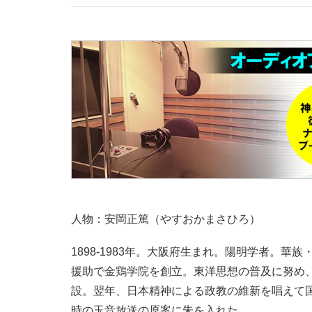
人物：安岡正篤（やすおかまさひろ）
1898-1983年。大阪府生まれ。陽明学者。華
援助で金鶏学院を創立。東洋思想の普及に努め、
設。翌年、日本精神による政教の維新を唱えて
時の玉音放送の原案に朱を入れた。