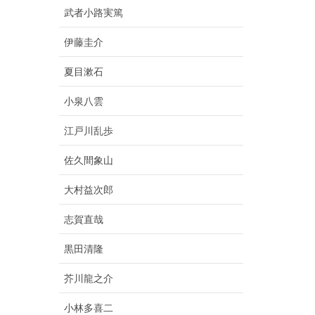
武者小路実篤
伊藤圭介
夏目漱石
小泉八雲
江戸川乱歩
佐久間象山
大村益次郎
志賀直哉
黒田清隆
芥川龍之介
小林多喜二