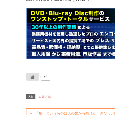
+4
人物
安岡正篤
「独」というものは人の世から離れた、さびしい