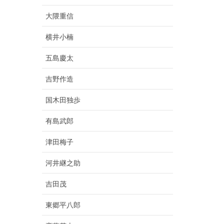
大隈重信
横井小楠
五島慶太
吉野作造
国木田独歩
有島武郎
津田梅子
河井継之助
吉田茂
東郷平八郎