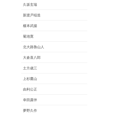
久坂玄瑞
新渡戸稲造
榎本武揚
菊池寛
北大路魯山人
大倉喜八郎
土方歳三
上杉鷹山
由利公正
幸田露伴
夢野久作