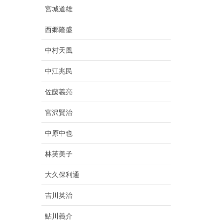
宮城道雄
西郷隆盛
中村天風
中江兆民
佐藤義亮
宮沢賢治
中原中也
林芙美子
大久保利通
吉川英治
鮎川義介