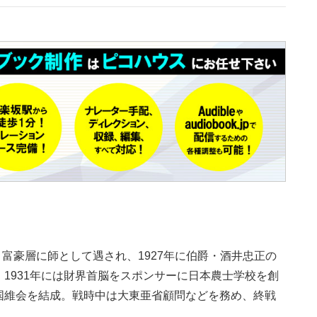
族・富豪層に師として遇され、1927年に伯爵・酒井忠正の
1931年には財界首脳をスポンサーに日本農士学校を創
国維会を結成。戦時中は大東亜省顧問などを務め、終戦