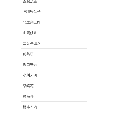
斎藤茂吉
与謝野晶子
北里柴三郎
山岡鉄舟
二葉亭四迷
前島密
坂口安吾
小川未明
泉鏡花
勝海舟
橋本左内