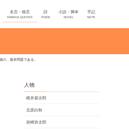
名言・格言
詩
小説・脚本
手記
FAMOUS QUOTES
POEM
NOVEL
NOTE
徳の、基本問題である。
人物
梶井基次郎
北原白秋
岩崎弥太郎