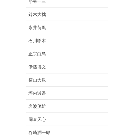
小林一三
鈴木大拙
永井荷風
石川啄木
正宗白鳥
伊藤博文
横山大観
坪内逍遥
岩波茂雄
岡倉天心
谷崎潤一郎