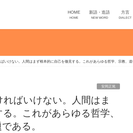
HOME
新語・造語
方言
HOME
NEW WORD
DIALECT
ればいけない。人間はまず根本的に自己を徹見する。これがあらゆる哲学、宗教、道
安岡正篤
する。これがあらゆる哲学、
題である。