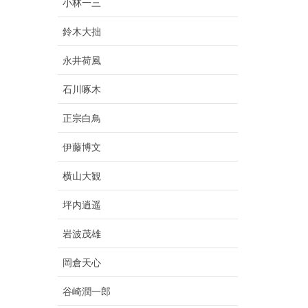
小林一三
鈴木大拙
永井荷風
石川啄木
正宗白鳥
伊藤博文
横山大観
坪内逍遥
岩波茂雄
岡倉天心
谷崎潤一郎