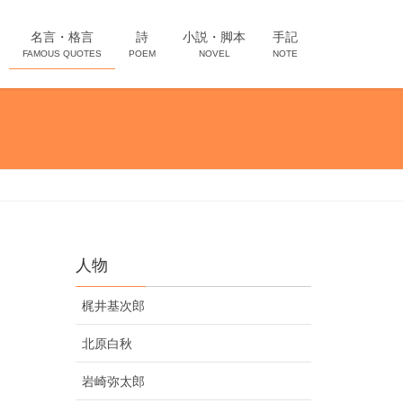
名言・格言
詩
小説・脚本
手記
FAMOUS QUOTES
POEM
NOVEL
NOTE
人物
梶井基次郎
北原白秋
岩崎弥太郎