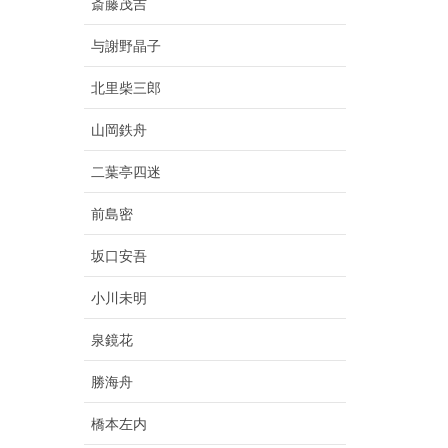
斎藤茂吉
与謝野晶子
北里柴三郎
山岡鉄舟
二葉亭四迷
前島密
坂口安吾
小川未明
泉鏡花
勝海舟
橋本左内