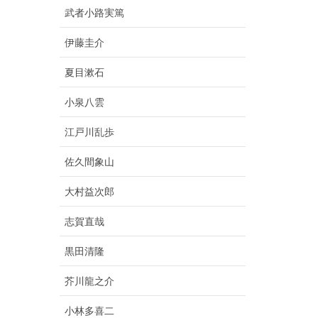
武者小路実篤
伊藤圭介
夏目漱石
小泉八雲
江戸川乱歩
佐久間象山
大村益次郎
志賀直哉
黒田清隆
芥川龍之介
小林多喜二