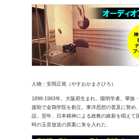
人物：安岡正篤（やすおかまさひろ）
1898-1983年。大阪府生まれ。陽明学者。華
援助で金鶏学院を創立。東洋思想の普及に努め、
設。翌年、日本精神による政教の維新を唱えて
時の玉音放送の原案に朱を入れた。