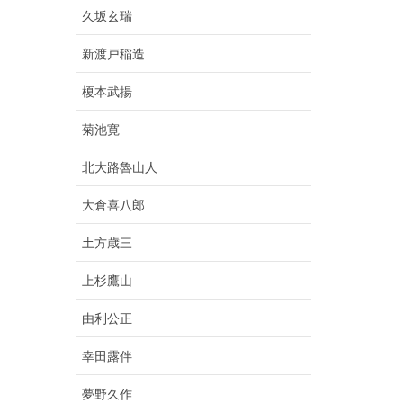
久坂玄瑞
新渡戸稲造
榎本武揚
菊池寛
北大路魯山人
大倉喜八郎
土方歳三
上杉鷹山
由利公正
幸田露伴
夢野久作