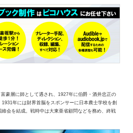
族・富豪層に師として遇され、1927年に伯爵・酒井忠正の
1931年には財界首脳をスポンサーに日本農士学校を創
国維会を結成。戦時中は大東亜省顧問などを務め、終戦