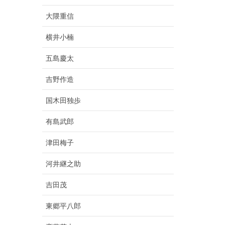
大隈重信
横井小楠
五島慶太
吉野作造
国木田独歩
有島武郎
津田梅子
河井継之助
吉田茂
東郷平八郎