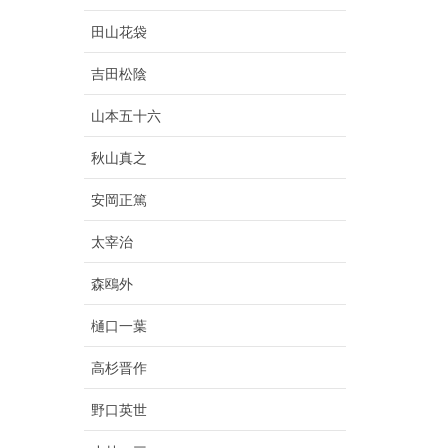
田山花袋
吉田松陰
山本五十六
秋山真之
安岡正篤
太宰治
森鴎外
樋口一葉
高杉晋作
野口英世