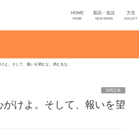
HOME
新語・造語
方言
HOME
NEW WORD
DIALECT
がけよ。そして、報いを望むな。求むるな。
安岡正篤