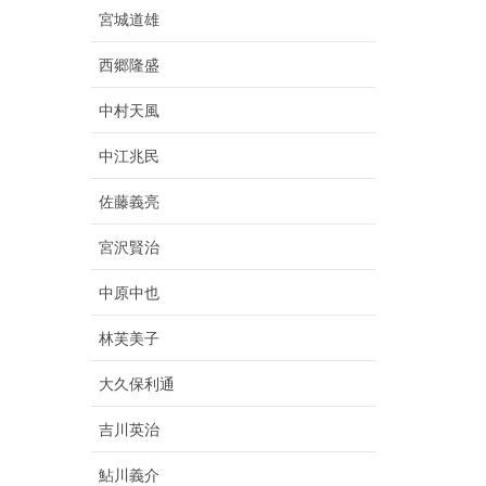
宮城道雄
西郷隆盛
中村天風
中江兆民
佐藤義亮
宮沢賢治
中原中也
林芙美子
大久保利通
吉川英治
鮎川義介