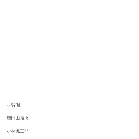
益田孝
大平正芳
桂太郎
朝倉文夫
山県有朋
西園寺公望
上村松園
杉原千畝
志賀潔
種田山頭火
小林虎三郎