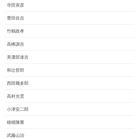
寺田寅彦
豊田佐吉
竹鶴政孝
高峰譲吉
美濃部達吉
和辻哲郎
西田幾多郎
高村光雲
小津安二郎
穂積陳重
武藤山治