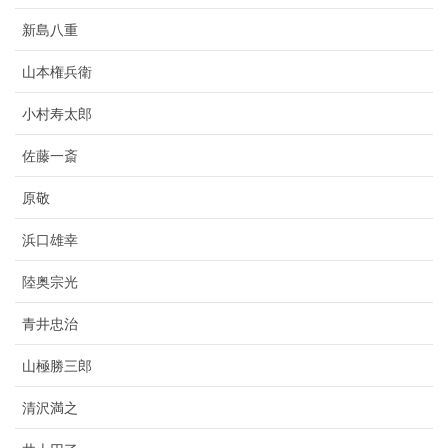
新島八重
山本権兵衛
小村寿太郎
佐藤一斎
原敬
浜口雄幸
陸奥宗光
青井忠治
山極勝三郎
清沢満之