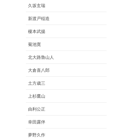
久坂玄瑞
新渡戸稲造
榎本武揚
菊池寛
北大路魯山人
大倉喜八郎
土方歳三
上杉鷹山
由利公正
幸田露伴
夢野久作