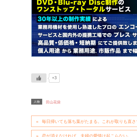
+3
人物
田山花袋
毎日掃いても落ち葉がたまる。これが取りも直さ
恋が消えなければ、夫婦の愛情は起こらない。