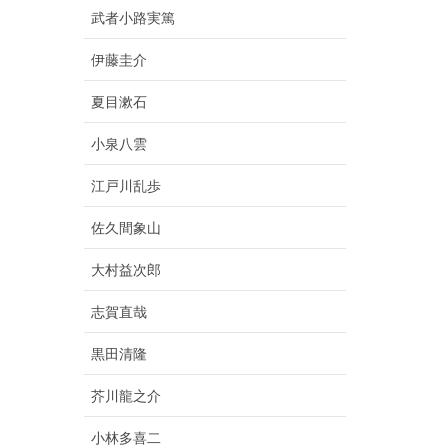
武者小路実篤
伊藤圭介
夏目漱石
小泉八雲
江戸川乱歩
佐久間象山
大村益次郎
志賀直哉
黒田清隆
芥川龍之介
小林多喜二