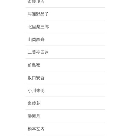
斎藤茂吉
与謝野晶子
北里柴三郎
山岡鉄舟
二葉亭四迷
前島密
坂口安吾
小川未明
泉鏡花
勝海舟
橋本左内