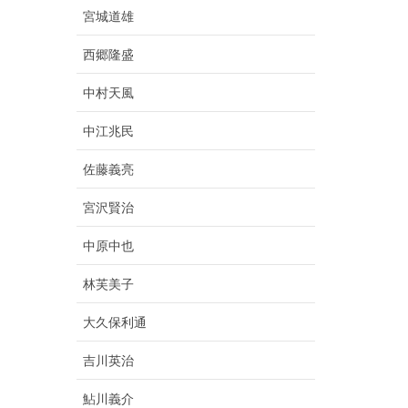
宮城道雄
西郷隆盛
中村天風
中江兆民
佐藤義亮
宮沢賢治
中原中也
林芙美子
大久保利通
吉川英治
鮎川義介