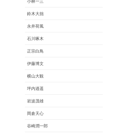
小林一三
鈴木大拙
永井荷風
石川啄木
正宗白鳥
伊藤博文
横山大観
坪内逍遥
岩波茂雄
岡倉天心
谷崎潤一郎