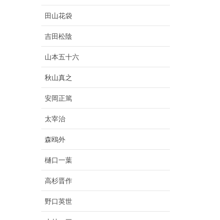
田山花袋
吉田松陰
山本五十六
秋山真之
安岡正篤
太宰治
森鴎外
樋口一葉
高杉晋作
野口英世