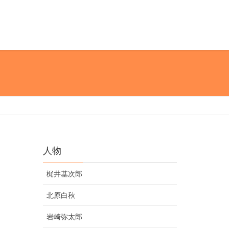
人物
梶井基次郎
北原白秋
岩崎弥太郎