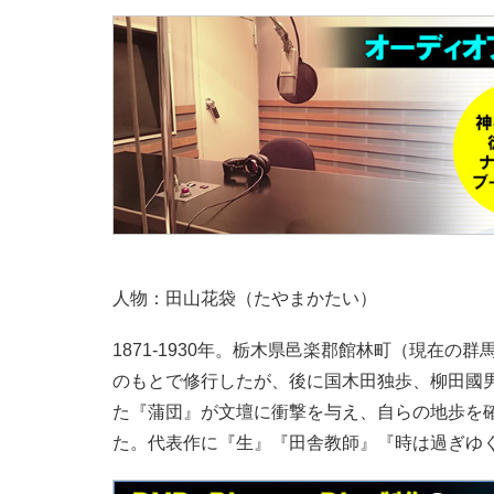
人物：田山花袋（たやまかたい）
1871-1930年。栃木県邑楽郡館林町（現在
のもとで修行したが、後に国木田独歩、柳田國男
た『蒲団』が文壇に衝撃を与え、自らの地歩を
た。代表作に『生』『田舎教師』『時は過ぎゆ