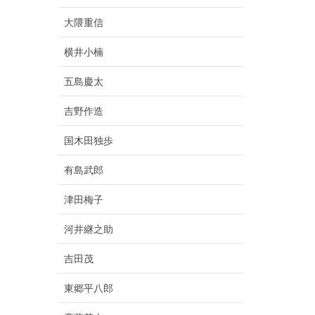
大隈重信
横井小楠
五島慶太
吉野作造
国木田独歩
有島武郎
津田梅子
河井継之助
吉田茂
東郷平八郎