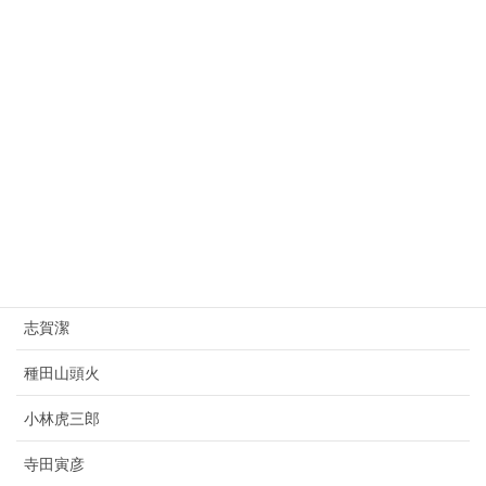
大平正芳
桂太郎
朝倉文夫
山県有朋
西園寺公望
上村松園
杉原千畝
志賀潔
種田山頭火
小林虎三郎
寺田寅彦