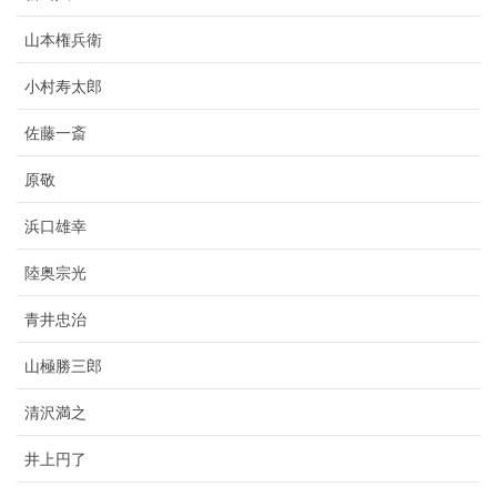
山本権兵衛
小村寿太郎
佐藤一斎
原敬
浜口雄幸
陸奥宗光
青井忠治
山極勝三郎
清沢満之
井上円了