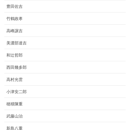
豊田佐吉
竹鶴政孝
高峰譲吉
美濃部達吉
和辻哲郎
西田幾多郎
高村光雲
小津安二郎
穂積陳重
武藤山治
新島八重