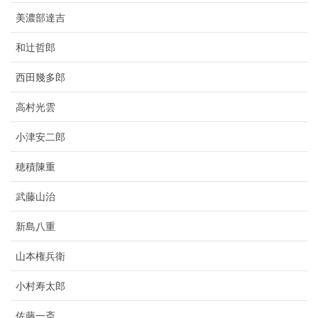
美濃部達吉
和辻哲郎
西田幾多郎
高村光雲
小津安二郎
穂積陳重
武藤山治
新島八重
山本権兵衛
小村寿太郎
佐藤一斎