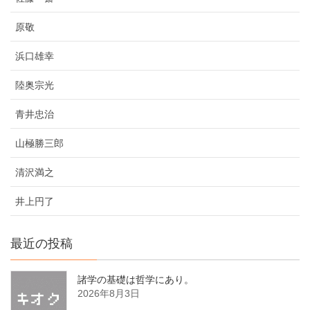
原敬
浜口雄幸
陸奥宗光
青井忠治
山極勝三郎
清沢満之
井上円了
最近の投稿
諸学の基礎は哲学にあり。
2026年8月3日