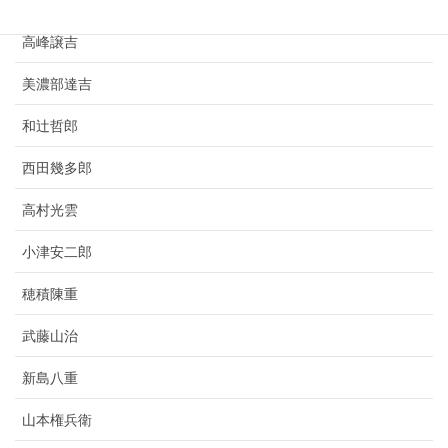
竹鶴政孝
高峰譲吉
美濃部達吉
和辻哲郎
西田幾多郎
高村光雲
小津安二郎
穂積陳重
武藤山治
新島八重
山本権兵衛