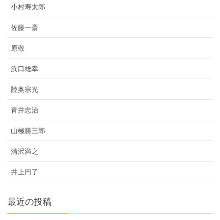
小村寿太郎
佐藤一斎
原敬
浜口雄幸
陸奥宗光
青井忠治
山極勝三郎
清沢満之
井上円了
最近の投稿