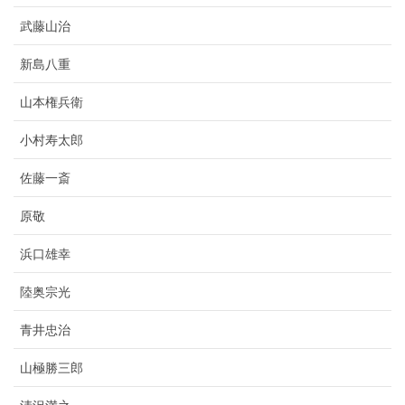
武藤山治
新島八重
山本権兵衛
小村寿太郎
佐藤一斎
原敬
浜口雄幸
陸奥宗光
青井忠治
山極勝三郎