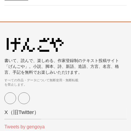
書いて、読んで、楽しめる、作家登録制のテキスト投稿サイト
「げんごや」。小説、脚本、詩、新語、造語、方言、名言、格
言、手記を無料でお楽しみいただけます。
すべての作品・データについて無断使用・無断転載
を禁止します。
X（旧Twitter）
Tweets by gengoya