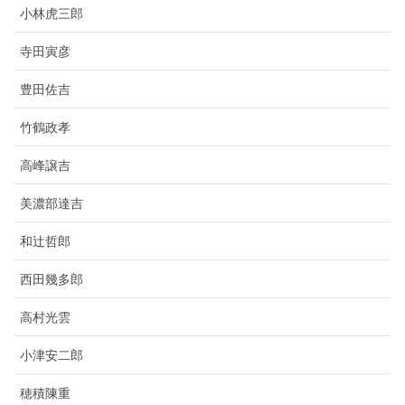
小林虎三郎
寺田寅彦
豊田佐吉
竹鶴政孝
高峰譲吉
美濃部達吉
和辻哲郎
西田幾多郎
高村光雲
小津安二郎
穂積陳重