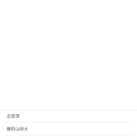
金栗四三
益田孝
大平正芳
桂太郎
朝倉文夫
山県有朋
西園寺公望
上村松園
杉原千畝
志賀潔
種田山頭火