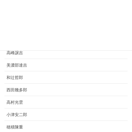
小林虎三郎
寺田寅彦
豊田佐吉
竹鶴政孝
高峰譲吉
美濃部達吉
和辻哲郎
西田幾多郎
高村光雲
小津安二郎
穂積陳重