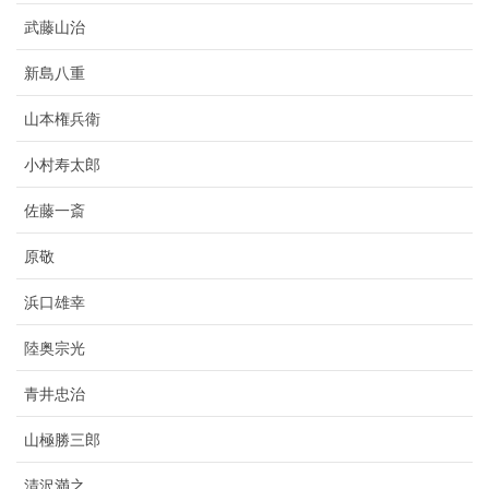
武藤山治
新島八重
山本権兵衛
小村寿太郎
佐藤一斎
原敬
浜口雄幸
陸奥宗光
青井忠治
山極勝三郎
清沢満之