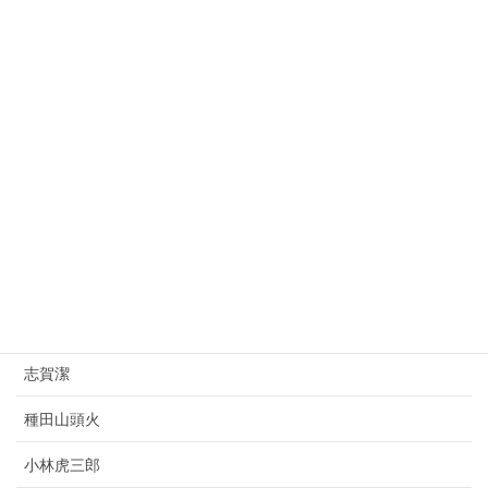
益田孝
大平正芳
桂太郎
朝倉文夫
山県有朋
西園寺公望
上村松園
杉原千畝
志賀潔
種田山頭火
小林虎三郎