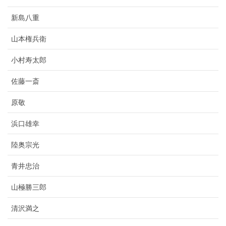
新島八重
山本権兵衛
小村寿太郎
佐藤一斎
原敬
浜口雄幸
陸奥宗光
青井忠治
山極勝三郎
清沢満之