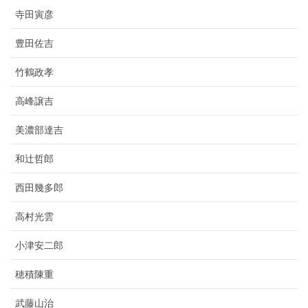
寺田寅彦
豊田佐吉
竹鶴政孝
高峰譲吉
美濃部達吉
和辻哲郎
西田幾多郎
高村光雲
小津安二郎
穂積陳重
武藤山治