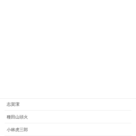
益田孝
大平正芳
桂太郎
朝倉文夫
山県有朋
西園寺公望
上村松園
杉原千畝
志賀潔
種田山頭火
小林虎三郎