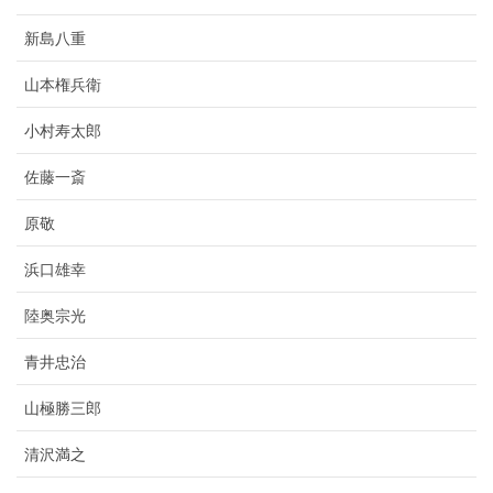
新島八重
山本権兵衛
小村寿太郎
佐藤一斎
原敬
浜口雄幸
陸奥宗光
青井忠治
山極勝三郎
清沢満之