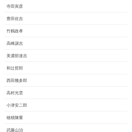
寺田寅彦
豊田佐吉
竹鶴政孝
高峰譲吉
美濃部達吉
和辻哲郎
西田幾多郎
高村光雲
小津安二郎
穂積陳重
武藤山治