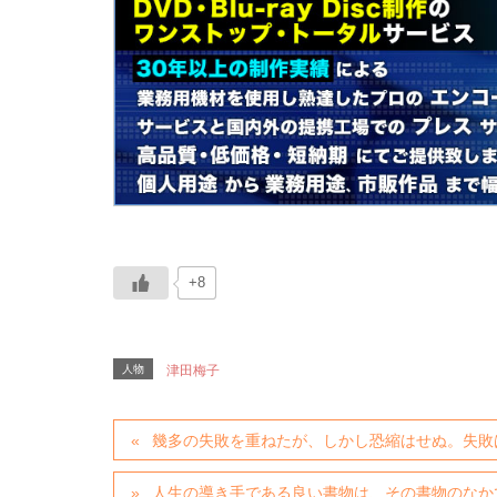
+8
人物
津田梅子
幾多の失敗を重ねたが、しかし恐縮はせぬ。失敗
人生の導き手である良い書物は、その書物のなか