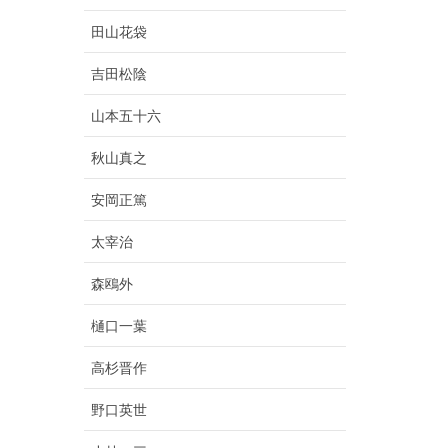
田山花袋
吉田松陰
山本五十六
秋山真之
安岡正篤
太宰治
森鴎外
樋口一葉
高杉晋作
野口英世