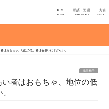
HOME
新語・造語
方言
HOME
NEW WORD
DIALECT
い者はおもちゃ、地位の低い者は召使いにすぎない。
津田梅子
い。