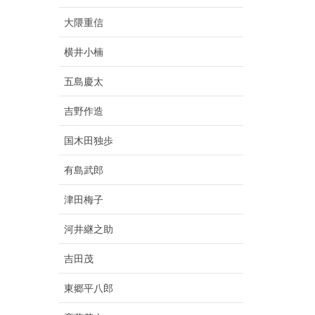
大隈重信
横井小楠
五島慶太
吉野作造
国木田独歩
有島武郎
津田梅子
河井継之助
吉田茂
東郷平八郎