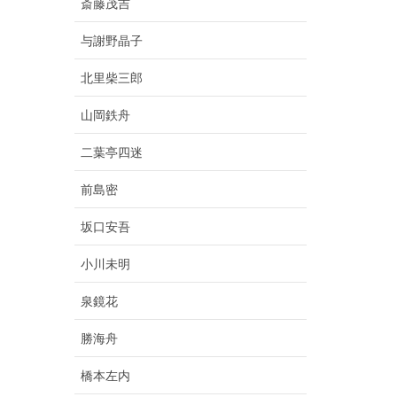
斎藤茂吉
与謝野晶子
北里柴三郎
山岡鉄舟
二葉亭四迷
前島密
坂口安吾
小川未明
泉鏡花
勝海舟
橋本左内