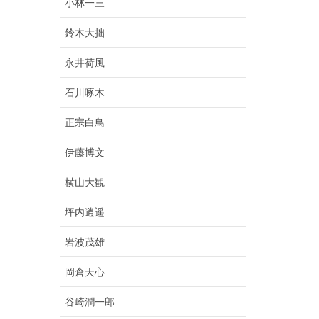
小林一三
鈴木大拙
永井荷風
石川啄木
正宗白鳥
伊藤博文
横山大観
坪内逍遥
岩波茂雄
岡倉天心
谷崎潤一郎