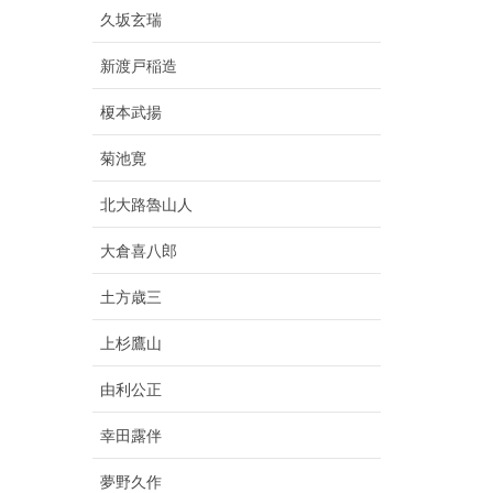
久坂玄瑞
新渡戸稲造
榎本武揚
菊池寛
北大路魯山人
大倉喜八郎
土方歳三
上杉鷹山
由利公正
幸田露伴
夢野久作