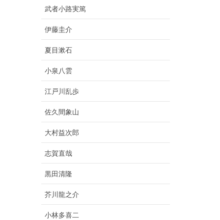
武者小路実篤
伊藤圭介
夏目漱石
小泉八雲
江戸川乱歩
佐久間象山
大村益次郎
志賀直哉
黒田清隆
芥川龍之介
小林多喜二