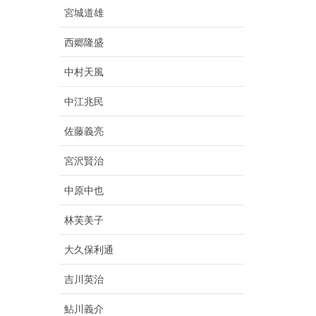
宮城道雄
西郷隆盛
中村天風
中江兆民
佐藤義亮
宮沢賢治
中原中也
林芙美子
大久保利通
吉川英治
鮎川義介