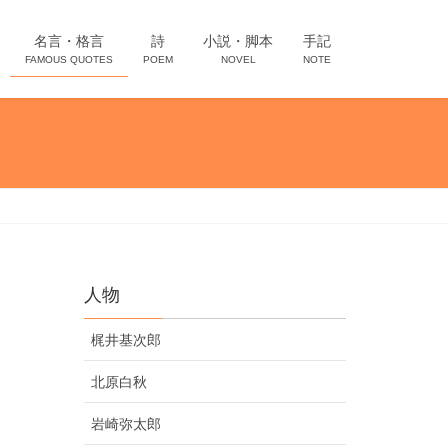
名言・格言
詩
小説・脚本
手記
FAMOUS QUOTES
POEM
NOVEL
NOTE
人物
梶井基次郎
北原白秋
岩崎弥太郎