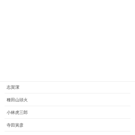
桂太郎
朝倉文夫
山県有朋
西園寺公望
上村松園
杉原千畝
志賀潔
種田山頭火
小林虎三郎
寺田寅彦