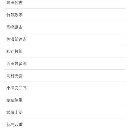
豊田佐吉
竹鶴政孝
高峰譲吉
美濃部達吉
和辻哲郎
西田幾多郎
高村光雲
小津安二郎
穂積陳重
武藤山治
新島八重