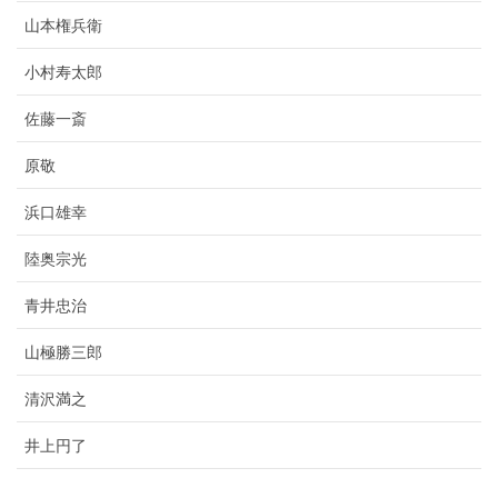
山本権兵衛
小村寿太郎
佐藤一斎
原敬
浜口雄幸
陸奥宗光
青井忠治
山極勝三郎
清沢満之
井上円了