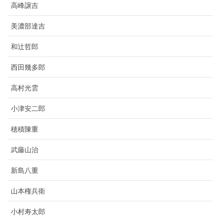
高峰譲吉
美濃部達吉
和辻哲郎
西田幾多郎
高村光雲
小津安二郎
穂積陳重
武藤山治
新島八重
山本権兵衛
小村寿太郎