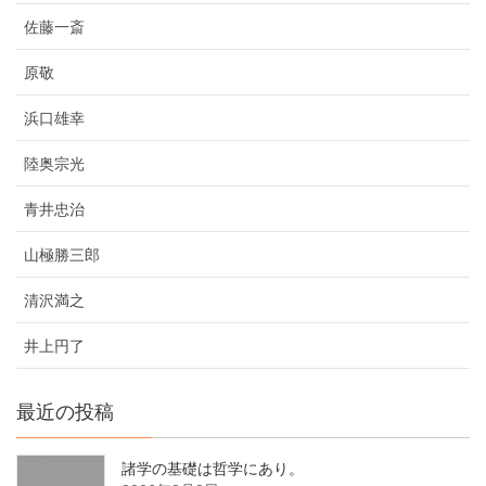
佐藤一斎
原敬
浜口雄幸
陸奥宗光
青井忠治
山極勝三郎
清沢満之
井上円了
最近の投稿
諸学の基礎は哲学にあり。