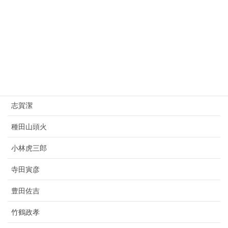
山県有朋
西園寺公望
上村松園
杉原千畝
志賀潔
種田山頭火
小林虎三郎
寺田寅彦
豊田佐吉
竹鶴政孝