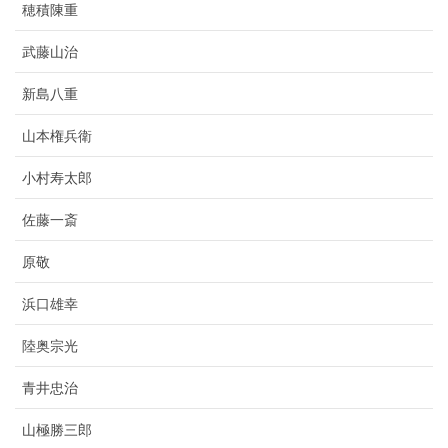
穂積陳重
武藤山治
新島八重
山本権兵衛
小村寿太郎
佐藤一斎
原敬
浜口雄幸
陸奥宗光
青井忠治
山極勝三郎