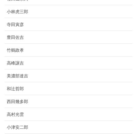
小林虎三郎
寺田寅彦
豊田佐吉
竹鶴政孝
高峰譲吉
美濃部達吉
和辻哲郎
西田幾多郎
高村光雲
小津安二郎