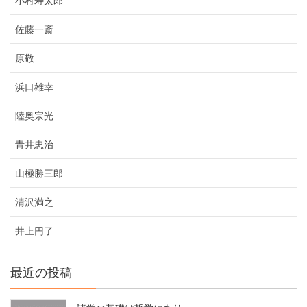
小村寿太郎
佐藤一斎
原敬
浜口雄幸
陸奥宗光
青井忠治
山極勝三郎
清沢満之
井上円了
最近の投稿