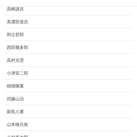
高峰譲吉
美濃部達吉
和辻哲郎
西田幾多郎
高村光雲
小津安二郎
穂積陳重
武藤山治
新島八重
山本権兵衛