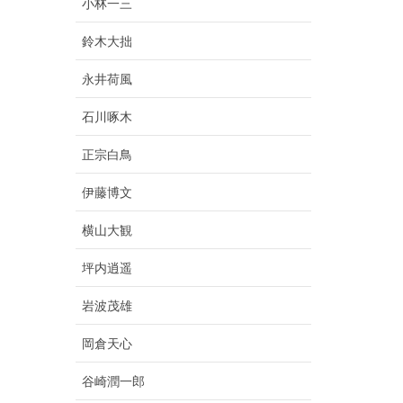
小林一三
鈴木大拙
永井荷風
石川啄木
正宗白鳥
伊藤博文
横山大観
坪内逍遥
岩波茂雄
岡倉天心
谷崎潤一郎