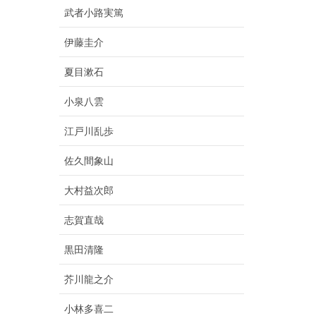
武者小路実篤
伊藤圭介
夏目漱石
小泉八雲
江戸川乱歩
佐久間象山
大村益次郎
志賀直哉
黒田清隆
芥川龍之介
小林多喜二