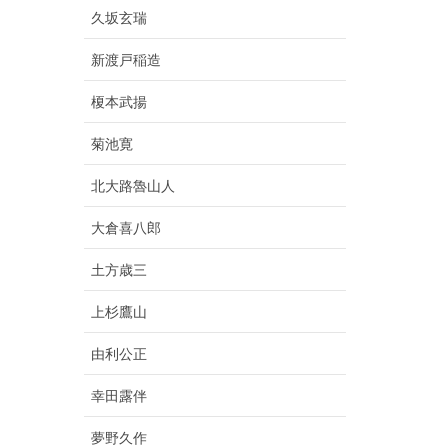
久坂玄瑞
新渡戸稲造
榎本武揚
菊池寛
北大路魯山人
大倉喜八郎
土方歳三
上杉鷹山
由利公正
幸田露伴
夢野久作