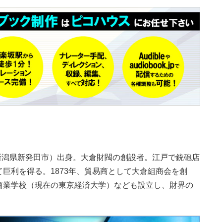
在の新潟県新発田市）出身。大倉財閥の創設者。江戸で銃砲店
巨利を得る。1873年、貿易商として大倉組商会を創
商業学校（現在の東京経済大学）なども設立し、財界の