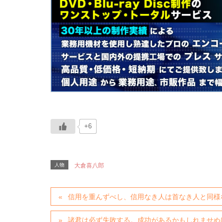
+6
人物
大倉喜八郎
信用を重んずべし、信用なき人は首なき人と同様
諸君は必ず失敗する。成功があるかもしれませぬ