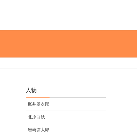
人物
梶井基次郎
北原白秋
岩崎弥太郎