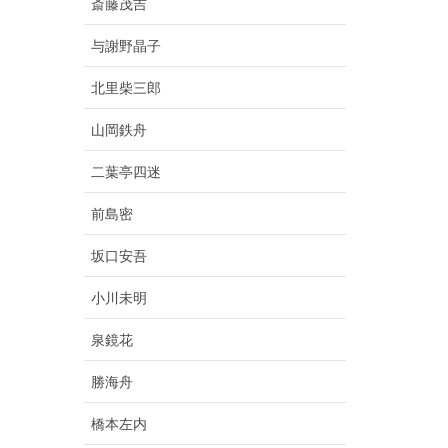
斎藤茂吉
与謝野晶子
北里柴三郎
山岡鉄舟
二葉亭四迷
前島密
坂口安吾
小川未明
泉鏡花
勝海舟
橋本左内