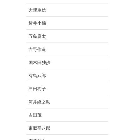
大隈重信
横井小楠
五島慶太
吉野作造
国木田独歩
有島武郎
津田梅子
河井継之助
吉田茂
東郷平八郎