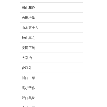
田山花袋
吉田松陰
山本五十六
秋山真之
安岡正篤
太宰治
森鴎外
樋口一葉
高杉晋作
野口英世