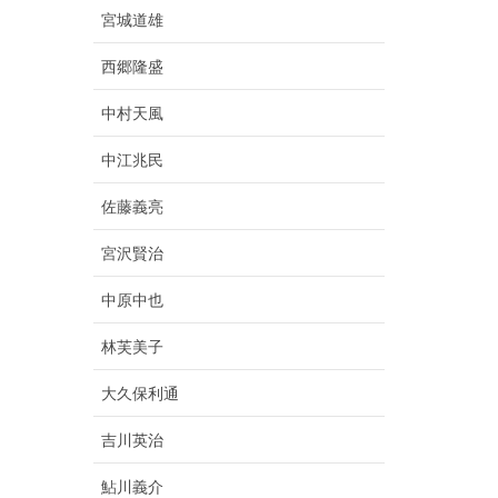
宮城道雄
西郷隆盛
中村天風
中江兆民
佐藤義亮
宮沢賢治
中原中也
林芙美子
大久保利通
吉川英治
鮎川義介