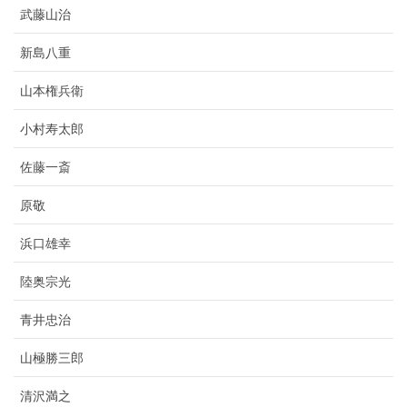
武藤山治
新島八重
山本権兵衛
小村寿太郎
佐藤一斎
原敬
浜口雄幸
陸奥宗光
青井忠治
山極勝三郎
清沢満之