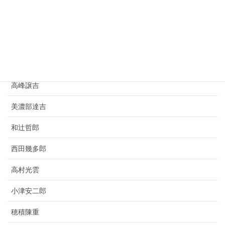
小林虎三郎
寺田寅彦
豊田佐吉
竹鶴政孝
高峰譲吉
美濃部達吉
和辻哲郎
西田幾多郎
高村光雲
小津安二郎
穂積陳重