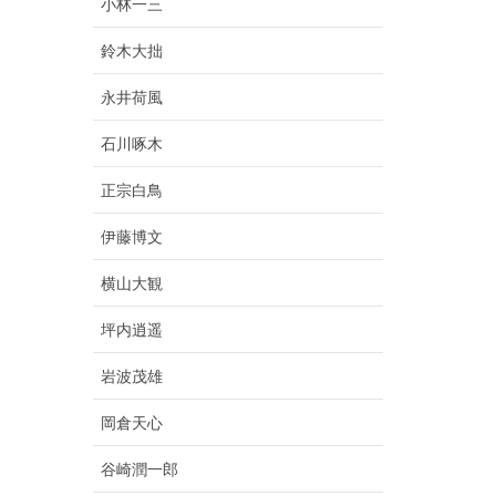
小林一三
鈴木大拙
永井荷風
石川啄木
正宗白鳥
伊藤博文
横山大観
坪内逍遥
岩波茂雄
岡倉天心
谷崎潤一郎