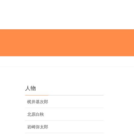
人物
梶井基次郎
北原白秋
岩崎弥太郎