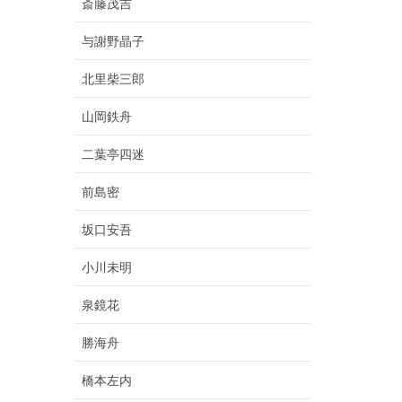
斎藤茂吉
与謝野晶子
北里柴三郎
山岡鉄舟
二葉亭四迷
前島密
坂口安吾
小川未明
泉鏡花
勝海舟
橋本左内