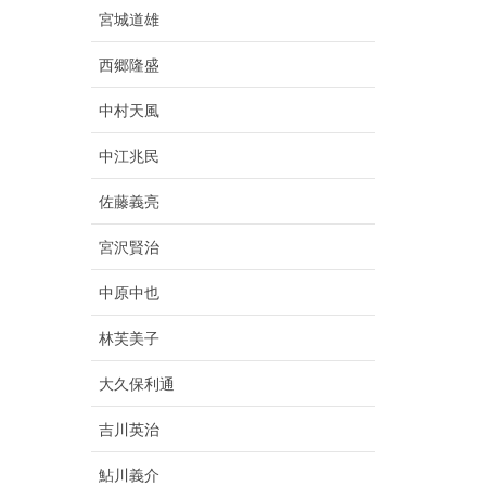
宮城道雄
西郷隆盛
中村天風
中江兆民
佐藤義亮
宮沢賢治
中原中也
林芙美子
大久保利通
吉川英治
鮎川義介