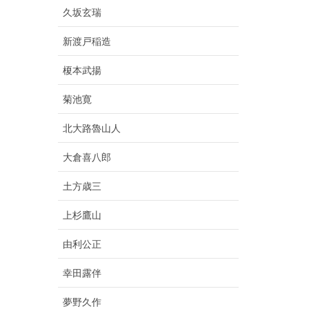
久坂玄瑞
新渡戸稲造
榎本武揚
菊池寛
北大路魯山人
大倉喜八郎
土方歳三
上杉鷹山
由利公正
幸田露伴
夢野久作