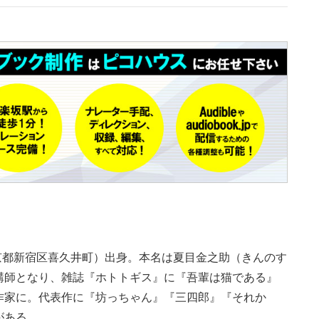
の東京都新宿区喜久井町）出身。本名は夏目金之助（きんのす
講師となり、雑誌『ホトトギス』に『吾輩は猫である』
作家に。代表作に『坊っちゃん』『三四郎』『それか
がある。