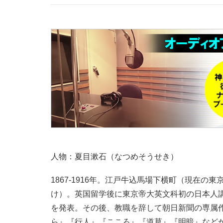
人物：夏目漱石（なつめそうせき）
1867-1916年。江戸牛込馬場下横町（現在
け）。英国留学後に東京帝大英文科初の日本人
を発表。その後、教職を辞して朝日新聞の専属
ら』『行人』『こころ』『道草』『明暗』など