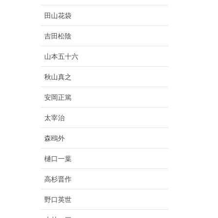
田山花袋
吉田松陰
山本五十六
秋山真之
安岡正篤
太宰治
森鴎外
樋口一葉
高杉晋作
野口英世