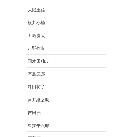
大隈重信
横井小楠
五島慶太
吉野作造
国木田独歩
有島武郎
津田梅子
河井継之助
吉田茂
東郷平八郎