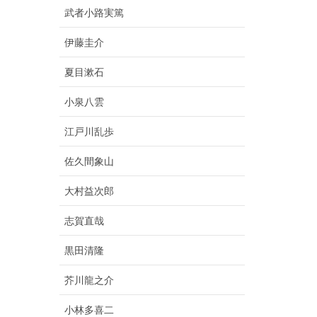
武者小路実篤
伊藤圭介
夏目漱石
小泉八雲
江戸川乱歩
佐久間象山
大村益次郎
志賀直哉
黒田清隆
芥川龍之介
小林多喜二