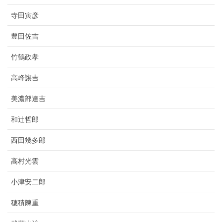
寺田寅彦
豊田佐吉
竹鶴政孝
高峰譲吉
美濃部達吉
和辻哲郎
西田幾多郎
高村光雲
小津安二郎
穂積陳重