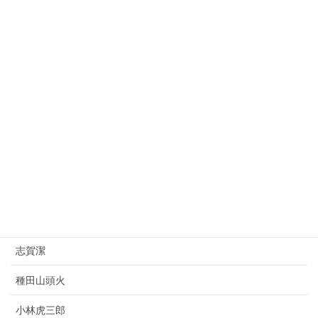
益田孝
大平正芳
桂太郎
朝倉文夫
山県有朋
西園寺公望
上村松園
杉原千畝
志賀潔
種田山頭火
小林虎三郎