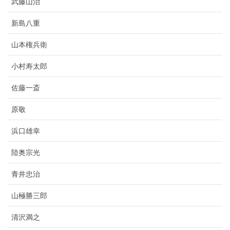
武藤山治
新島八重
山本権兵衛
小村寿太郎
佐藤一斎
原敬
浜口雄幸
陸奥宗光
青井忠治
山極勝三郎
清沢満之