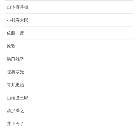
山本権兵衛
小村寿太郎
佐藤一斎
原敬
浜口雄幸
陸奥宗光
青井忠治
山極勝三郎
清沢満之
井上円了