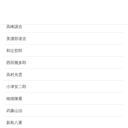
豊田佐吉
竹鶴政孝
高峰譲吉
美濃部達吉
和辻哲郎
西田幾多郎
高村光雲
小津安二郎
穂積陳重
武藤山治
新島八重