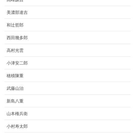
美濃部達吉
和辻哲郎
西田幾多郎
高村光雲
小津安二郎
穂積陳重
武藤山治
新島八重
山本権兵衛
小村寿太郎