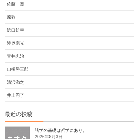
佐藤一斎
原敬
浜口雄幸
陸奥宗光
青井忠治
山極勝三郎
清沢満之
井上円了
最近の投稿
諸学の基礎は哲学にあり。
2026年8月3日