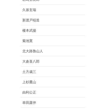
久坂玄瑞
新渡戸稲造
榎本武揚
菊池寛
北大路魯山人
大倉喜八郎
土方歳三
上杉鷹山
由利公正
幸田露伴