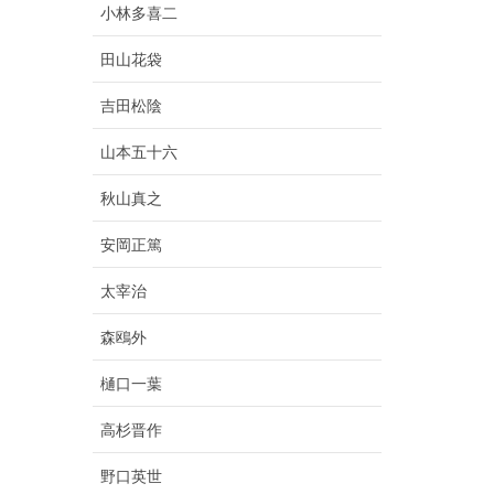
小林多喜二
田山花袋
吉田松陰
山本五十六
秋山真之
安岡正篤
太宰治
森鴎外
樋口一葉
高杉晋作
野口英世