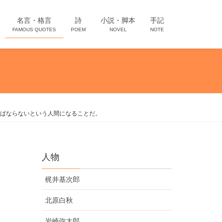
名言・格言
詩
小説・脚本
手記
FAMOUS QUOTES
POEM
NOVEL
NOTE
ばならないという人間になることだ。
人物
梶井基次郎
北原白秋
岩崎弥太郎