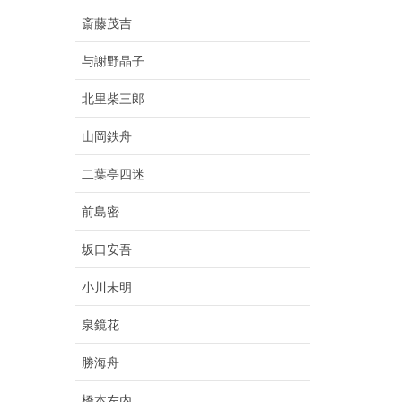
斎藤茂吉
与謝野晶子
北里柴三郎
山岡鉄舟
二葉亭四迷
前島密
坂口安吾
小川未明
泉鏡花
勝海舟
橋本左内