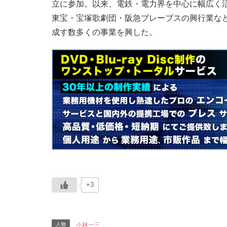
立に参加。以来、電鉄・電力界を中心に幅広く
東宝・宝塚歌劇団・阪急ブレーブスの興行業な
成す数多くの事業を興した。
+3
人物
小林一三