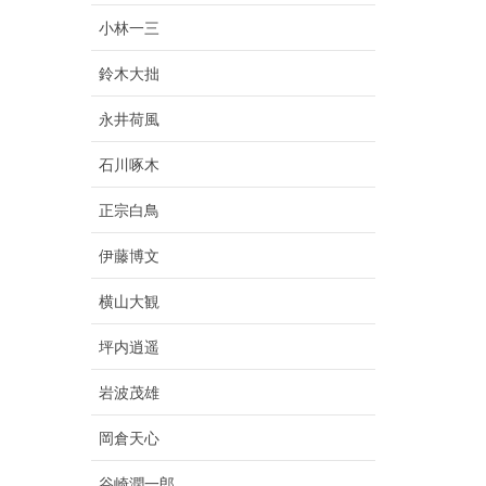
小林一三
鈴木大拙
永井荷風
石川啄木
正宗白鳥
伊藤博文
横山大観
坪内逍遥
岩波茂雄
岡倉天心
谷崎潤一郎