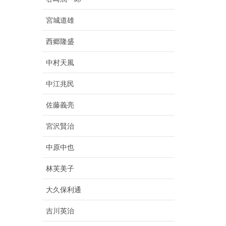
宮城道雄
西郷隆盛
中村天風
中江兆民
佐藤義亮
宮沢賢治
中原中也
林芙美子
大久保利通
吉川英治