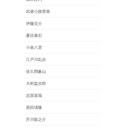
武者小路実篤
伊藤圭介
夏目漱石
小泉八雲
江戸川乱歩
佐久間象山
大村益次郎
志賀直哉
黒田清隆
芥川龍之介