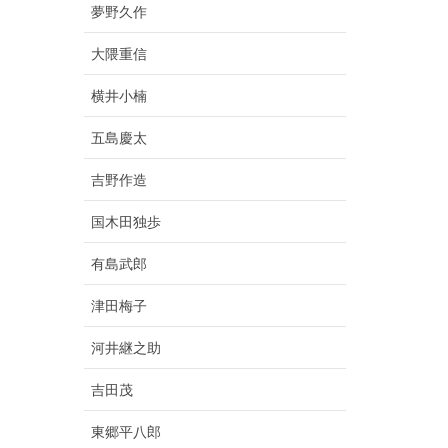
夢野久作
大隈重信
横井小楠
五島慶太
吉野作造
国木田独歩
有島武郎
津田梅子
河井継之助
吉田茂
東郷平八郎