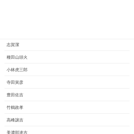
西園寺公望
上村松園
杉原千畝
志賀潔
種田山頭火
小林虎三郎
寺田寅彦
豊田佐吉
竹鶴政孝
高峰譲吉
美濃部達吉