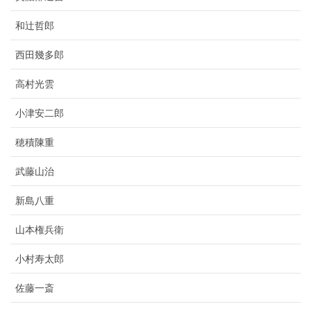
和辻哲郎
西田幾多郎
高村光雲
小津安二郎
穂積陳重
武藤山治
新島八重
山本権兵衛
小村寿太郎
佐藤一斎