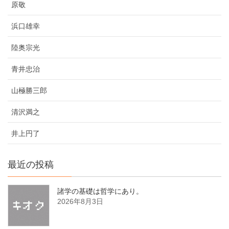
原敬
浜口雄幸
陸奥宗光
青井忠治
山極勝三郎
清沢満之
井上円了
最近の投稿
諸学の基礎は哲学にあり。
2026年8月3日