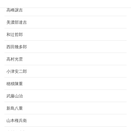
高峰譲吉
美濃部達吉
和辻哲郎
西田幾多郎
高村光雲
小津安二郎
穂積陳重
武藤山治
新島八重
山本権兵衛