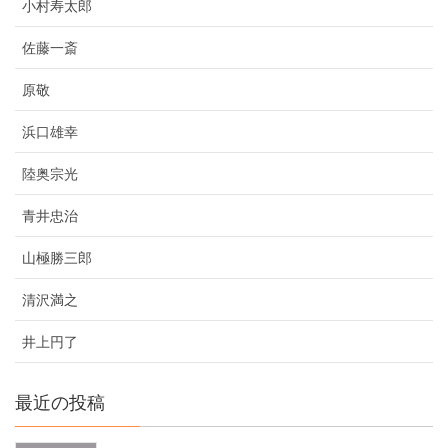
小村寿太郎
佐藤一斎
原敬
浜口雄幸
陸奥宗光
青井忠治
山極勝三郎
清沢満之
井上円了
最近の投稿