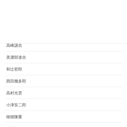
寺田寅彦
豊田佐吉
竹鶴政孝
高峰譲吉
美濃部達吉
和辻哲郎
西田幾多郎
高村光雲
小津安二郎
穂積陳重