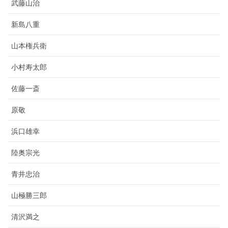
武藤山治
新島八重
山本権兵衛
小村寿太郎
佐藤一斎
原敬
浜口雄幸
陸奥宗光
青井忠治
山極勝三郎
清沢満之