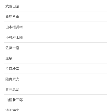
武藤山治
新島八重
山本権兵衛
小村寿太郎
佐藤一斎
原敬
浜口雄幸
陸奥宗光
青井忠治
山極勝三郎
清沢満之