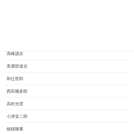
小林虎三郎
寺田寅彦
豊田佐吉
竹鶴政孝
高峰譲吉
美濃部達吉
和辻哲郎
西田幾多郎
高村光雲
小津安二郎
穂積陳重