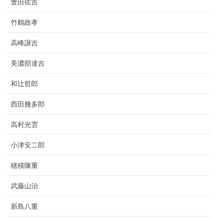
豊田佐吉
竹鶴政孝
高峰譲吉
美濃部達吉
和辻哲郎
西田幾多郎
高村光雲
小津安二郎
穂積陳重
武藤山治
新島八重