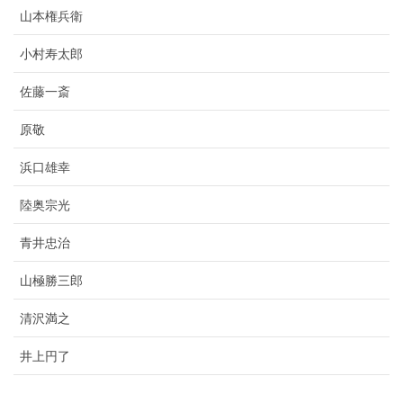
山本権兵衛
小村寿太郎
佐藤一斎
原敬
浜口雄幸
陸奥宗光
青井忠治
山極勝三郎
清沢満之
井上円了