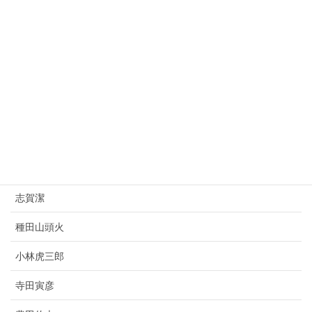
桂太郎
朝倉文夫
山県有朋
西園寺公望
上村松園
杉原千畝
志賀潔
種田山頭火
小林虎三郎
寺田寅彦