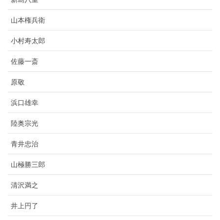
山本権兵衛
小村寿太郎
佐藤一斎
原敬
浜口雄幸
陸奥宗光
青井忠治
山極勝三郎
清沢満之
井上円了