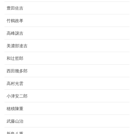
豊田佐吉
竹鶴政孝
高峰譲吉
美濃部達吉
和辻哲郎
西田幾多郎
高村光雲
小津安二郎
穂積陳重
武藤山治
新島八重