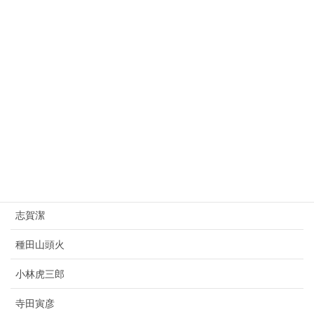
大平正芳
桂太郎
朝倉文夫
山県有朋
西園寺公望
上村松園
杉原千畝
志賀潔
種田山頭火
小林虎三郎
寺田寅彦