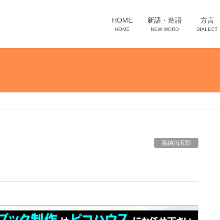
HOME
新語・造語
方言
HOME
NEW WORD
DIALECT
嘉納治五郎