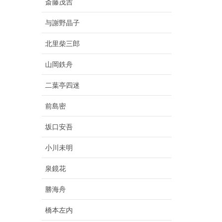
斎藤茂吉
与謝野晶子
北里柴三郎
山岡鉄舟
二葉亭四迷
前島密
坂口安吾
小川未明
泉鏡花
勝海舟
橋本左内