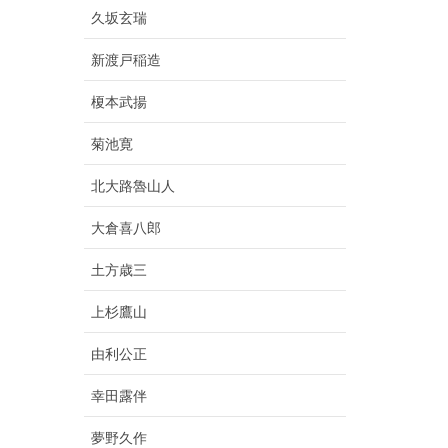
久坂玄瑞
新渡戸稲造
榎本武揚
菊池寛
北大路魯山人
大倉喜八郎
土方歳三
上杉鷹山
由利公正
幸田露伴
夢野久作