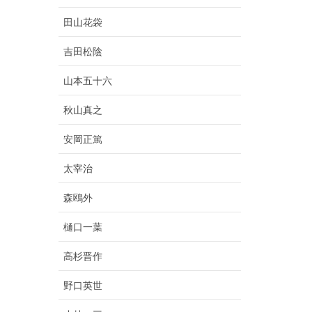
田山花袋
吉田松陰
山本五十六
秋山真之
安岡正篤
太宰治
森鴎外
樋口一葉
高杉晋作
野口英世