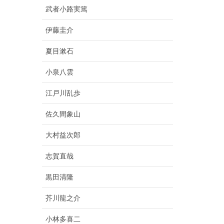
武者小路実篤
伊藤圭介
夏目漱石
小泉八雲
江戸川乱歩
佐久間象山
大村益次郎
志賀直哉
黒田清隆
芥川龍之介
小林多喜二