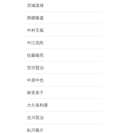
宮城道雄
西郷隆盛
中村天風
中江兆民
佐藤義亮
宮沢賢治
中原中也
林芙美子
大久保利通
吉川英治
鮎川義介