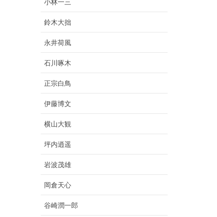
小林一三
鈴木大拙
永井荷風
石川啄木
正宗白鳥
伊藤博文
横山大観
坪内逍遥
岩波茂雄
岡倉天心
谷崎潤一郎