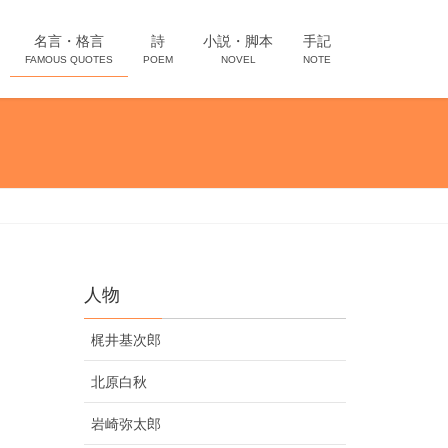
名言・格言
詩
小説・脚本
手記
FAMOUS QUOTES
POEM
NOVEL
NOTE
人物
梶井基次郎
北原白秋
岩崎弥太郎