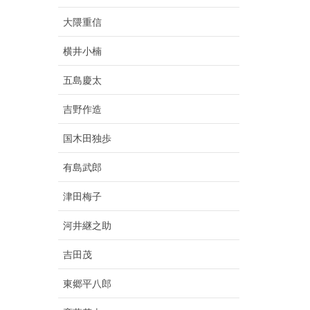
大隈重信
横井小楠
五島慶太
吉野作造
国木田独歩
有島武郎
津田梅子
河井継之助
吉田茂
東郷平八郎